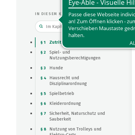
IN DIESEM KAPITEL
Zutritt
§ 1
Spiel- und
§ 2
Nutzungsberechtigungen
Hunde
§ 3
Hausrecht und
§ 4
Disziplinarordnung
Spielbetrieb
§ 5
Kleiderordnung
§ 6
Sicherheit, Naturschutz und
§ 7
Sauberkeit
Nutzung von Trolleys und
§ 8
Elektro-Carts