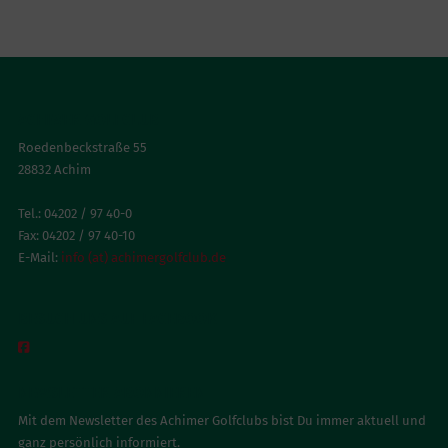
ACHIMER GOLFCLUB
Roedenbeckstraße 55
28832 Achim
Tel.: 04202 / 97 40-0
Fax: 04202 / 97 40-10
E-Mail:
info (at) achimergolfclub.de
BESUCH UNS AUF FACEBOOK

NEWSLETTER ABONNIEREN
Mit dem Newsletter des Achimer Golfclubs bist Du immer aktuell und
ganz persönlich informiert.