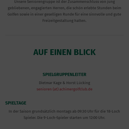
Unsere Seniorengruppe ist der Zusammenschluss von jung
gebliebenen, engagierten Herren, die schön erlebte Stunden beim
Golfen sowie in einer geselligen Runde für eine sinnvolle und gute
Freizeitgestaltung halten.
AUF EINEN BLICK
SPIELGRUPPENLEITER
Dietmar Kage & Horst Lücking
senioren (at) achimergolfclub.de
SPIELTAGE
In der Saison grundsätzlich montags ab 09:30 Uhr für die 18-Loch
Spieler. Die 9-Loch-Spieler starten um 12:00 Uhr.