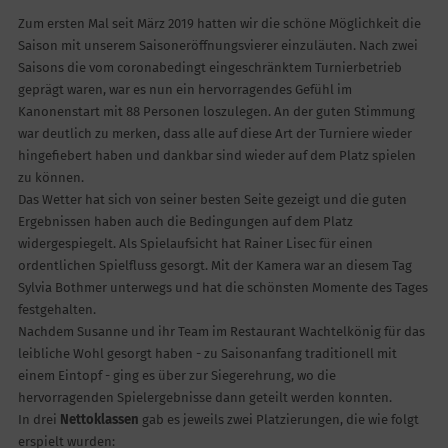
Zum ersten Mal seit März 2019 hatten wir die schöne Möglichkeit die
Saison mit unserem Saisoneröffnungsvierer einzuläuten. Nach zwei
Saisons die vom coronabedingt eingeschränktem Turnierbetrieb
geprägt waren, war es nun ein hervorragendes Gefühl im
Kanonenstart mit 88 Personen loszulegen. An der guten Stimmung
war deutlich zu merken, dass alle auf diese Art der Turniere wieder
hingefiebert haben und dankbar sind wieder auf dem Platz spielen
zu können.
Das Wetter hat sich von seiner besten Seite gezeigt und die guten
Ergebnissen haben auch die Bedingungen auf dem Platz
widergespiegelt. Als Spielaufsicht hat Rainer Lisec für einen
ordentlichen Spielfluss gesorgt. Mit der Kamera war an diesem Tag
Sylvia Bothmer unterwegs und hat die schönsten Momente des Tages
festgehalten.
Nachdem Susanne und ihr Team im Restaurant Wachtelkönig für das
leibliche Wohl gesorgt haben - zu Saisonanfang traditionell mit
einem Eintopf - ging es über zur Siegerehrung, wo die
hervorragenden Spielergebnisse dann geteilt werden konnten.
In drei
Nettoklassen
gab es jeweils zwei Platzierungen, die wie folgt
erspielt wurden: