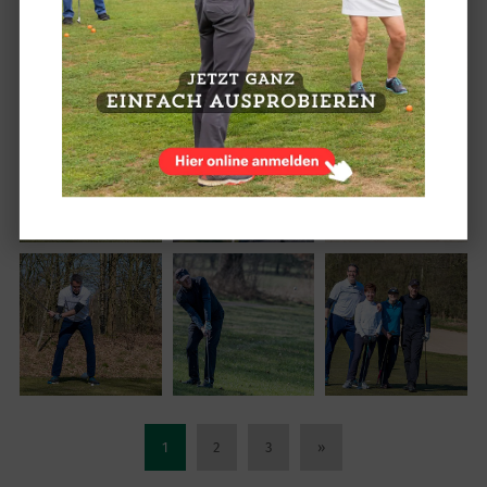
1
2
3
»