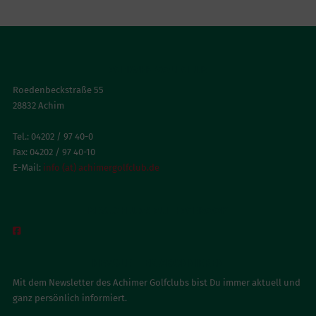
ACHIMER GOLFCLUB
Roedenbeckstraße 55
28832 Achim
Tel.: 04202 / 97 40-0
Fax: 04202 / 97 40-10
E-Mail:
info (at) achimergolfclub.de
BESUCH UNS AUF FACEBOOK

NEWSLETTER ABONNIEREN
Mit dem Newsletter des Achimer Golfclubs bist Du immer aktuell und
ganz persönlich informiert.