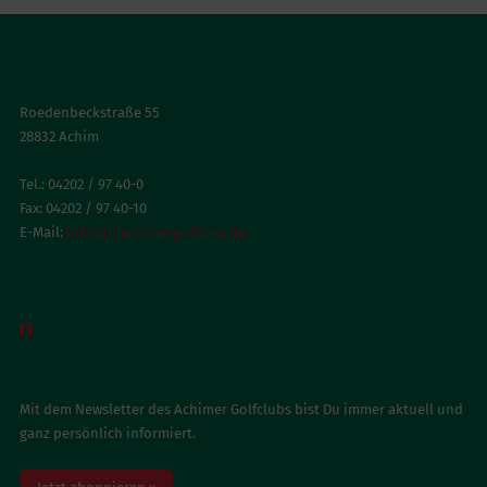
ACHIMER GOLFCLUB
Roedenbeckstraße 55
28832 Achim
Tel.: 04202 / 97 40-0
Fax: 04202 / 97 40-10
E-Mail:
info (at) achimergolfclub.de
BESUCH UNS AUF FACEBOOK

NEWSLETTER ABONNIEREN
Mit dem Newsletter des Achimer Golfclubs bist Du immer aktuell und
ganz persönlich informiert.