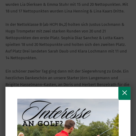
wurden Lia Dierksen & Emma Stuhr mit 15 und 20 Nettopunkten. Mit
18 und 17 Nettopunkten wurden Lina Henning & Lina Kaars Dritte.
In der Nettoklasse B (ab HCPI 84,2) holten sich Justus Lochmann &
Hugo Trompeter mit zwei starken Runden von 20 und 21
Nettopunkten den erste Platz. Sophia Diaz Sanchez & Lotta Kaars
spielten 18 und 20 Nettopunkte und holten sich den zweiten Platz.
Auf Platz Drei landeten Sarah Daub und Klara Lochmann mit 11 und
14 Nettopunkten.
Ein schöner zweiter Tag ging dann mit der Siegerehrung zu Ende. Ein
herzliches Dankeschön an unsere Starter Jörn Langemann und
Brigitte Hasselmann-Kasten, an Doris und Herbert Benzelrath für die
Getränkeausgabe am 18ten Grün, sowie an unsere Spielaufsicht
Bernd Meier und Rainer Lisec. Die Fotos kommen von unserer
Fotografin Sylvia Bothmer.
Wir gratulieren allen Siegern:innen und freuen uns schon auf die
neue Auflage im kommenden Jahr.