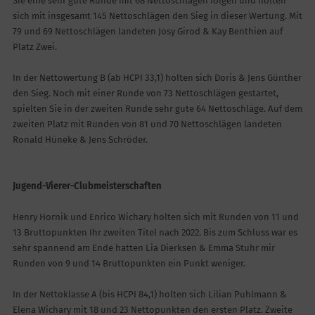
Sie eine sehr gute Runde mit 68 Nettoschlägen folgen und holten
sich mit insgesamt 145 Nettoschlägen den Sieg in dieser Wertung. Mit
79 und 69 Nettoschlägen landeten Josy Girod & Kay Benthien auf
Platz Zwei.
In der Nettowertung B (ab HCPI 33,1) holten sich Doris & Jens Günther
den Sieg. Noch mit einer Runde von 73 Nettoschlägen gestartet,
spielten Sie in der zweiten Runde sehr gute 64 Nettoschläge. Auf dem
zweiten Platz mit Runden von 81 und 70 Nettoschlägen landeten
Ronald Hüneke & Jens Schröder.
Jugend-Vierer-Clubmeisterschaften
Henry Hornik und Enrico Wichary holten sich mit Runden von 11 und
13 Bruttopunkten Ihr zweiten Titel nach 2022. Bis zum Schluss war es
sehr spannend am Ende hatten Lia Dierksen & Emma Stuhr mir
Runden von 9 und 14 Bruttopunkten ein Punkt weniger.
In der Nettoklasse A (bis HCPI 84,1) holten sich Lilian Puhlmann &
Elena Wichary mit 18 und 23 Nettopunkten den ersten Platz. Zweite