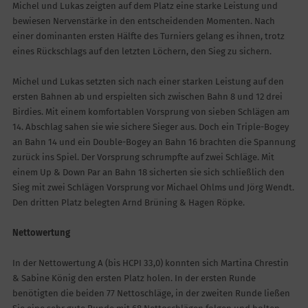
Michel und Lukas zeigten auf dem Platz eine starke Leistung und
bewiesen Nervenstärke in den entscheidenden Momenten. Nach
einer dominanten ersten Hälfte des Turniers gelang es ihnen, trotz
eines Rückschlags auf den letzten Löchern, den Sieg zu sichern.
Michel und Lukas setzten sich nach einer starken Leistung auf den
ersten Bahnen ab und erspielten sich zwischen Bahn 8 und 12 drei
Birdies. Mit einem komfortablen Vorsprung von sieben Schlägen am
14. Abschlag sahen sie wie sichere Sieger aus. Doch ein Triple-Bogey
an Bahn 14 und ein Double-Bogey an Bahn 16 brachten die Spannung
zurück ins Spiel. Der Vorsprung schrumpfte auf zwei Schläge. Mit
einem Up & Down Par an Bahn 18 sicherten sie sich schließlich den
Sieg mit zwei Schlägen Vorsprung vor Michael Ohlms und Jörg Wendt.
Den dritten Platz belegten Arnd Brüning & Hagen Röpke.
Nettowertung
In der Nettowertung A (bis HCPI 33,0) konnten sich Martina Chrestin
& Sabine König den ersten Platz holen. In der ersten Runde
benötigten die beiden 77 Nettoschläge, in der zweiten Runde ließen