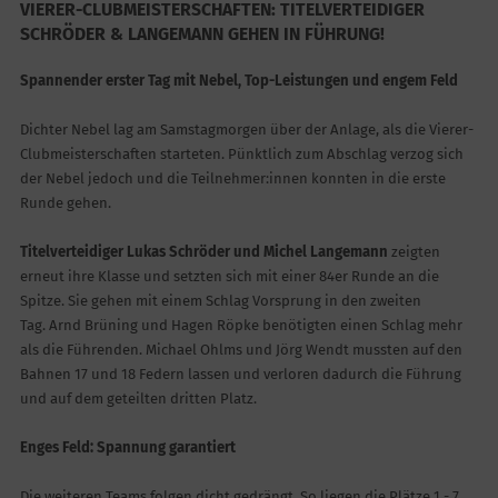
VIERER-CLUBMEISTERSCHAFTEN: TITELVERTEIDIGER
SCHRÖDER & LANGEMANN GEHEN IN FÜHRUNG!
Spannender erster Tag mit Nebel, Top-Leistungen und engem Feld
Dichter Nebel lag am Samstagmorgen über der Anlage, als die Vierer-
Clubmeisterschaften starteten. Pünktlich zum Abschlag verzog sich
der Nebel jedoch und die Teilnehmer:innen konnten in die erste
Runde gehen.
Titelverteidiger Lukas Schröder und Michel Langemann
zeigten
erneut ihre Klasse und setzten sich mit einer 84er Runde an die
Spitze. Sie gehen mit einem Schlag Vorsprung in den zweiten
Tag. Arnd Brüning und Hagen Röpke benötigten einen Schlag mehr
als die Führenden. Michael Ohlms und Jörg Wendt mussten auf den
Bahnen 17 und 18 Federn lassen und verloren dadurch die Führung
und auf dem geteilten dritten Platz.
Enges Feld: Spannung garantiert
Die weiteren Teams folgen dicht gedrängt. So liegen die Plätze 1 - 7