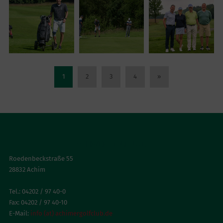
1
2
3
4
»
ACHIMER GOLFCLUB
Roedenbeckstraße 55
28832 Achim
Tel.: 04202 / 97 40-0
Fax: 04202 / 97 40-10
E-Mail:
info (at) achimergolfclub.de