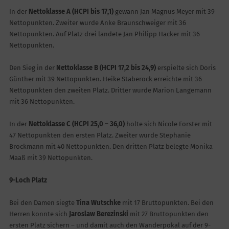
In der
Nettoklasse A (HCPI bis 17,1)
gewann Jan Magnus Meyer mit 39
Nettopunkten. Zweiter wurde Anke Braunschweiger mit 36
Nettopunkten. Auf Platz drei landete Jan Philipp Hacker mit 36
Nettopunkten.
Den Sieg in der
Nettoklasse B (HCPI 17,2 bis 24,9)
erspielte sich Doris
Günther mit 39 Nettopunkten. Heike Staberock erreichte mit 36
Nettopunkten den zweiten Platz. Dritter wurde Marion Langemann
mit 36 Nettopunkten.
In der
Nettoklasse C (HCPI 25,0 – 36,0)
holte sich Nicole Forster mit
47 Nettopunkten den ersten Platz. Zweiter wurde Stephanie
Brockmann mit 40 Nettopunkten. Den dritten Platz belegte Monika
Maaß mit 39 Nettopunkten.
9-Loch Platz
Bei den Damen siegte
Tina Wutschke
mit 17 Bruttopunkten. Bei den
Herren konnte sich
Jaroslaw Berezinski
mit 27 Bruttopunkten den
ersten Platz sichern – und damit auch den Wanderpokal auf der 9-