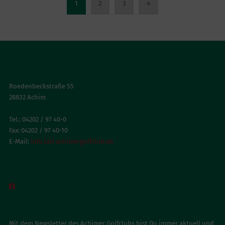
1
2
3
»
ACHIMER GOLFCLUB
Roedenbeckstraße 55
28832 Achim
Tel.: 04202 / 97 40-0
Fax: 04202 / 97 40-10
E-Mail:
info (at) achimergolfclub.de
BESUCH UNS AUF FACEBOOK

NEWSLETTER ABONNIEREN
Mit dem Newsletter des Achimer Golfclubs bist Du immer aktuell und