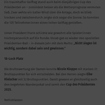
Ein traumhafter Golftag stand auch beim diesjährigen Cup des
Präsidenten an – zumindest besser als die Wetterprognose vermuten
ließ. Zwar wehte ein kalter Wind über die Anlage, doch es blieb
trocken und zwischendurch zeigte sich sogar die Sonne. So konnten
die 125 Teilnehmer:innen einen tollen Golftag genießen.
Unser Präsident Frank schickte wie gewohnt alle Spieler:innen
höchstpersönlich auf die Runde. Vorab gab es wieder den speziellen
Präsidenten-Ball – in diesem Jahr mit dem Motto:
„Nicht siegen ist
wichtig, sondern dabei sein und gewinnen.“
18-Loch Platz
Die Bruttowertung der Damen konnte
Nicole Kloppe
mit starken 31
Bruttopunkten für sich entscheiden. Bei den Herren siegte
Eike
Hielscher
mit 32 Bruttopunkten. Damit gewann er gleichzeitig auch
den begehrten Wanderpokal und somit den
Cup des Präsidenten
2025
.
Nettoklassen