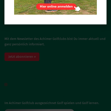
BESUCH UNS AUF FACEBOOK

NEWSLETTER ABONNIEREN
Mit dem Newsletter des Achimer Golfclubs bist Du immer aktuell und
ganz persönlich informiert.
Jetzt abonnieren »
BESUCH UNS AUF INSTAGRAM

AUSGEZEICHNET
Im Achimer Golfclub ausgezeichnet Golf spielen und Golf lernen.