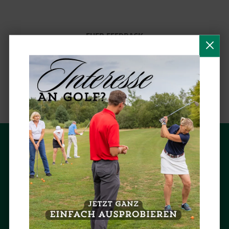
EUER FEEDBACK
Wenn Euch etwas nicht gefällt oder ihr eine Idee habt wie wir etwas
besser machen können,
schreibt uns einfach.
Bitte denkt auch daran an der jährlichen Mitgliederbefragung
teilzunehmen. Dadurch können wir und stetig verbessern.
ACHIMER GOLFCLUB
Roedenbeckstraße 55
28832 Achim
Tel.: 04202 / 97 40-0
Fax: 04202 / 97 40-10
E-Mail:
info (at) achimergolfclub.de