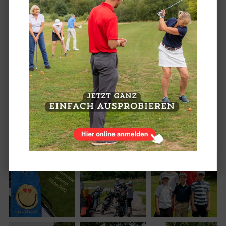
Tolles Bild - Jörg Wendt & Michael Ohlms holten den Titel bei den Erwachsenen.
Enrico Wichary & Henry Hornik bei den Jugendlichen.
JUGEND VIERER-CLUBMEISTERSCHAFTEN (FOTOS DER
VIERER-CLUBMEISTERSCHAFTEN FINDET IHR WEITER
UNTEN)