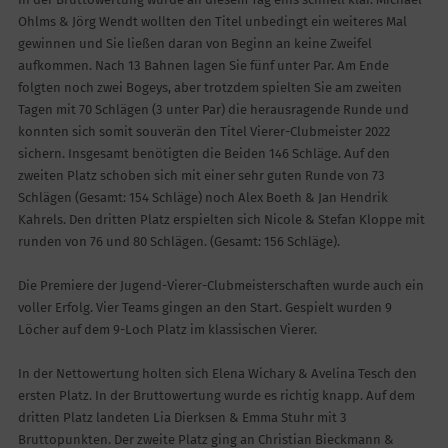
Ohlms & Jörg Wendt wollten den Titel unbedingt ein weiteres Mal
gewinnen und Sie ließen daran von Beginn an keine Zweifel
aufkommen. Nach 13 Bahnen lagen Sie fünf unter Par. Am Ende
folgten noch zwei Bogeys, aber trotzdem spielten Sie am zweiten
Tagen mit 70 Schlägen (3 unter Par) die herausragende Runde und
konnten sich somit souverän den Titel Vierer-Clubmeister 2022
sichern. Insgesamt benötigten die Beiden 146 Schläge. Auf den
zweiten Platz schoben sich mit einer sehr guten Runde von 73
Schlägen (Gesamt: 154 Schläge) noch Alex Boeth & Jan Hendrik
Kahrels. Den dritten Platz erspielten sich Nicole & Stefan Kloppe mit
runden von 76 und 80 Schlägen. (Gesamt: 156 Schläge).
Die Premiere der Jugend-Vierer-Clubmeisterschaften wurde auch ein
voller Erfolg. Vier Teams gingen an den Start. Gespielt wurden 9
Löcher auf dem 9-Loch Platz im klassischen Vierer.
In der Nettowertung holten sich Elena Wichary & Avelina Tesch den
ersten Platz. In der Bruttowertung wurde es richtig knapp. Auf dem
dritten Platz landeten Lia Dierksen & Emma Stuhr mit 3
Bruttopunkten. Der zweite Platz ging an Christian Bieckmann &