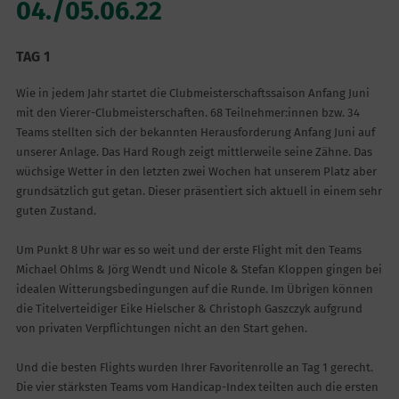
04./05.06.22
TAG 1
Wie in jedem Jahr startet die Clubmeisterschaftssaison Anfang Juni
mit den Vierer-Clubmeisterschaften. 68 Teilnehmer:innen bzw. 34
Teams stellten sich der bekannten Herausforderung Anfang Juni auf
unserer Anlage. Das Hard Rough zeigt mittlerweile seine Zähne. Das
wüchsige Wetter in den letzten zwei Wochen hat unserem Platz aber
grundsätzlich gut getan. Dieser präsentiert sich aktuell in einem sehr
guten Zustand.
Um Punkt 8 Uhr war es so weit und der erste Flight mit den Teams
Michael Ohlms & Jörg Wendt und Nicole & Stefan Kloppen gingen bei
idealen Witterungsbedingungen auf die Runde. Im Übrigen können
die Titelverteidiger Eike Hielscher & Christoph Gaszczyk aufgrund
von privaten Verpflichtungen nicht an den Start gehen.
Und die besten Flights wurden Ihrer Favoritenrolle an Tag 1 gerecht.
Die vier stärksten Teams vom Handicap-Index teilten auch die ersten