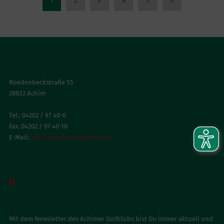
1
2
3
4
5
»
ACHIMER GOLFCLUB
Roedenbeckstraße 55
28832 Achim
Tel.: 04202 / 97 40-0
Fax: 04202 / 97 40-10
E-Mail:
info (at) achimergolfclub.de
BESUCH UNS AUF FACEBOOK

NEWSLETTER ABONNIEREN
Mit dem Newsletter des Achimer Golfclubs bist Du immer aktuell und