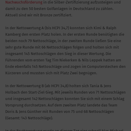
Nachwuchsförderung
in die Silber-Zertifizierung aufzusteigen und
damit zu den 50 besten Golfanlagen in Deutschland zu zählen.
Aktuell sind wir mit Bronze zertifiziert.
In der Nettowertung A (bis HCPI 34,7) konnten sich Kimi & Ralph
Kamberg den ersten Platz holen. In der ersten Runde benötigten die
beiden noch 79 Nettoschläge, in der zweiten Runde ließen Sie eine
sehr gute Runde mit 66 Nettoschlägen folgen und holten sich mit
insgesamt 145 Nettoschlägen den Sieg in dieser Wertung. Die
Führenden vom ersten Tag Tim Niekerken & Nils Leppek hatten am
Ende ebenfalls 145 Nettoschläge und zogen im Computerstechen den
Kürzeren und mussten sich mit Platz Zwei begnügen.
In der Nettowertung B (ab HCPI 34,8) holten sich Tania & Jens
Holbach den Start-Ziel-Sieg. Mit jeweils Runden von 71 Nettoschlägen
und insgesamt 142 Nettoschlägen konnten Sie sich mit einem Schlag
Vorsprung durchsetzen. Auf dem zweiten Platz landete das Team
Doris & Jens Günther mit Runden von 75 und 68 Nettoschlägen
(Gesamt: 143 Nettoschläge).
In der Bruttowertung wurde an diesem Tag eins schnell klar. Michael