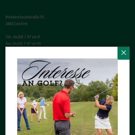
ACHIMER GOLFCLUB
Roedenbeckstraße 55
28832 Achim
Tel.: 04202 / 97 40-0
Fax: 04202 / 97 40-10
E-Mail:
info (at) achimergolfclub.de
BESUCH UNS AUF FACEBOOK

NEWSLETTER ABONNIEREN
Mit dem Newsletter des Achimer Golfclubs bist Du immer aktuell und
ganz persönlich informiert.
Jetzt abonnieren »