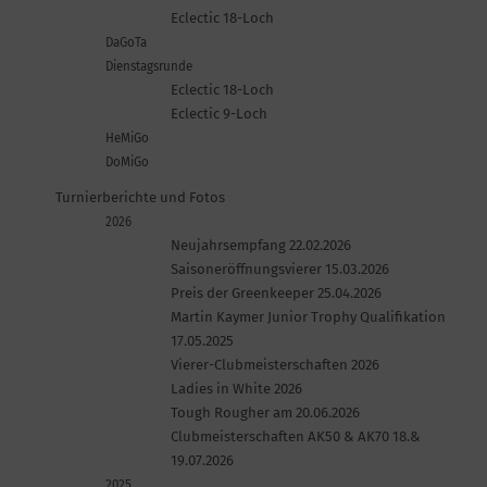
Eclectic 18-Loch
DaGoTa
Dienstagsrunde
Eclectic 18-Loch
Eclectic 9-Loch
HeMiGo
DoMiGo
Turnierberichte und Fotos
2026
Neujahrsempfang 22.02.2026
Saisoneröffnungsvierer 15.03.2026
Preis der Greenkeeper 25.04.2026
Martin Kaymer Junior Trophy Qualifikation
17.05.2025
Vierer-Clubmeisterschaften 2026
Ladies in White 2026
Tough Rougher am 20.06.2026
Clubmeisterschaften AK50 & AK70 18.&
19.07.2026
2025