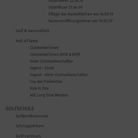
Ostervierer 22.04.19
Osterfeuer 21.04.19
Pflege der Heideflächen am 16.03.19
Saisoneröffnungsvierer am 10.03.19
Golf & Gesundheit
Hall of Fame
Clubmeister:innen
Clubmeister:innen AK50 & AK70
Vierer-Clubmeisterschaften
Jugend - Einzel
Jugend - Vierer-Clubmeisterschaften
Cup des Präsidenten
Hole In One
AGC Long Drive Member
GOLFSCHULE
Golfprofessionals
Schnupperkurs
Golf-Lernkurs