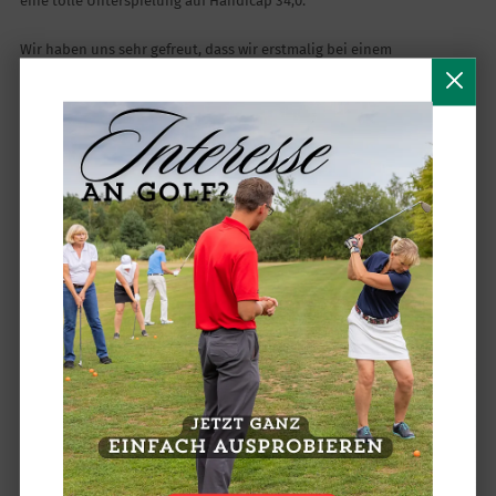
eine tolle Unterspielung auf Handicap 34,0.
Wir haben uns sehr gefreut, dass wir erstmalig bei einem
Turnierhighlight wieder eine Siegerehrung vor Ort durchführen
konnten. Es war mal wieder wunderbar die Sieger auf der vollen
Clubhausterrasse zu ehren. Schön, dass so viele von Euch am Abend
auch mit dabei waren, das hat einen wunderbaren Rahmen
geschaffen.
Die Fotos von diesem Tag kommen von unserer Fotografin Sylvia
Bothmer.