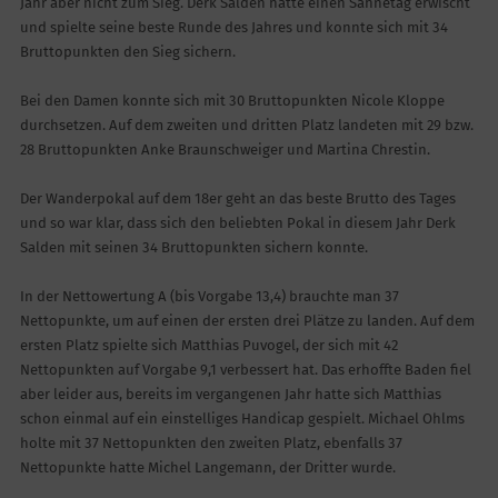
Jahr aber nicht zum Sieg. Derk Salden hatte einen Sahnetag erwischt
und spielte seine beste Runde des Jahres und konnte sich mit 34
Bruttopunkten den Sieg sichern.
Bei den Damen konnte sich mit 30 Bruttopunkten Nicole Kloppe
durchsetzen. Auf dem zweiten und dritten Platz landeten mit 29 bzw.
28 Bruttopunkten Anke Braunschweiger und Martina Chrestin.
Der Wanderpokal auf dem 18er geht an das beste Brutto des Tages
und so war klar, dass sich den beliebten Pokal in diesem Jahr Derk
Salden mit seinen 34 Bruttopunkten sichern konnte.
In der Nettowertung A (bis Vorgabe 13,4) brauchte man 37
Nettopunkte, um auf einen der ersten drei Plätze zu landen. Auf dem
ersten Platz spielte sich Matthias Puvogel, der sich mit 42
Nettopunkten auf Vorgabe 9,1 verbessert hat. Das erhoffte Baden fiel
aber leider aus, bereits im vergangenen Jahr hatte sich Matthias
schon einmal auf ein einstelliges Handicap gespielt. Michael Ohlms
holte mit 37 Nettopunkten den zweiten Platz, ebenfalls 37
Nettopunkte hatte Michel Langemann, der Dritter wurde.