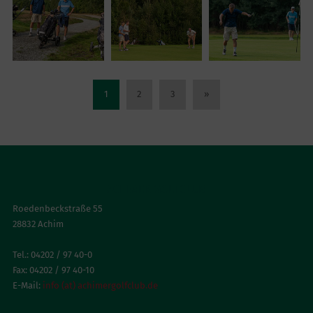
1
2
3
»
ACHIMER GOLFCLUB
Roedenbeckstraße 55
28832 Achim
Tel.: 04202 / 97 40-0
Fax: 04202 / 97 40-10
E-Mail:
info (at) achimergolfclub.de