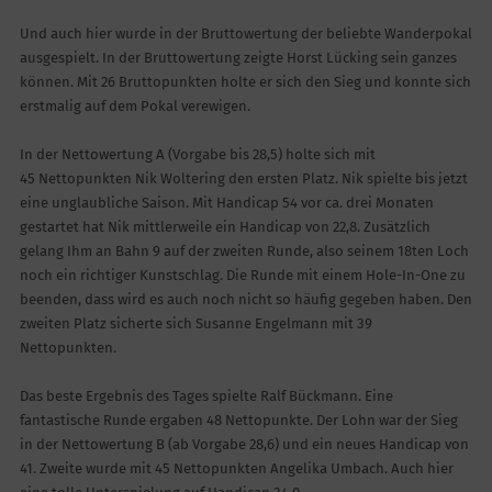
Und auch hier wurde in der Bruttowertung der beliebte Wanderpokal
ausgespielt. In der Bruttowertung zeigte Horst Lücking sein ganzes
können. Mit 26 Bruttopunkten holte er sich den Sieg und konnte sich
erstmalig auf dem Pokal verewigen.
In der Nettowertung A (Vorgabe bis 28,5) holte sich mit
45 Nettopunkten Nik Woltering den ersten Platz. Nik spielte bis jetzt
eine unglaubliche Saison. Mit Handicap 54 vor ca. drei Monaten
gestartet hat Nik mittlerweile ein Handicap von 22,8. Zusätzlich
gelang Ihm an Bahn 9 auf der zweiten Runde, also seinem 18ten Loch
noch ein richtiger Kunstschlag. Die Runde mit einem Hole-In-One zu
beenden, dass wird es auch noch nicht so häufig gegeben haben. Den
zweiten Platz sicherte sich Susanne Engelmann mit 39
Nettopunkten.
Das beste Ergebnis des Tages spielte Ralf Bückmann. Eine
fantastische Runde ergaben 48 Nettopunkte. Der Lohn war der Sieg
in der Nettowertung B (ab Vorgabe 28,6) und ein neues Handicap von
41. Zweite wurde mit 45 Nettopunkten Angelika Umbach. Auch hier