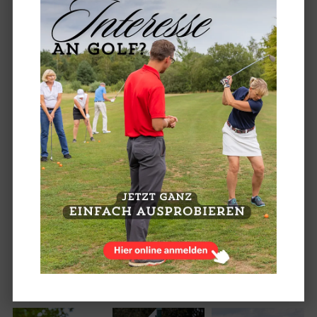
Beim Einzel Matchplay auf dem 9-Loch Platz wurde in vier großen
Gruppen gespielt. Die beiden Erstplazierten einer jeden Gruppe
qualifizierten sich für das Viertelfinale. Ab dann ging es im KO-Modus
weiter. Viele Spiele wurden dabei denkbar knapp erst am 9ten Loch
entschieden. Das sollte für das Finale noch nicht mal reichen. Hier
ging es sogar ins Stechen und das entschied dann Markus Körner für
sich. Auf dem zweiten Platz landete Guido Mielmann. Im Spiel um
Platz 3 gewann Martin Häntsche mit 1 auf gegen Marco Djordjevic.
Allen Siegern dieser außergewöhnlichen Saison einen herzlichen
Glückwunsch. Es gab viele enge und spannende Spiele. Wir freuen
uns schon auf die kommende Saison.
Ein Dankeschön geht auch an Sylvia Bothmer für die Fotos an diesem
Wochenende.
18-LOCH PLATZ