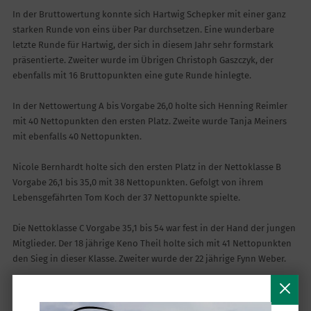
In der Bruttowertung konnte sich Hartwig Schepker mit einer ganz
starken Runde von eins über Par durchsetzen. Eine wunderbare
letzte Runde für Hartwig, der sich in diesem Jahr sehr formstark
präsentierte. Zweiter wurde im Übrigen Christoph Gaszczyk, der
ebenfalls mit 16 Bruttopunkten eine gute Runde hinlegte.
In der Nettowertung A bis Vorgabe 26,0 holte sich Henning Reimler
mit 40 Nettopunkten den ersten Platz. Zweite wurde Tanja Meiners
mit ebenfalls 40 Nettopunkten.
Nicole Bernhardt holte sich den ersten Platz in der Nettoklasse B
Vorgabe 26,1 bis 35,0 mit 38 Nettopunkten. Gefolgt von ihrem
Lebensgefährten Tom Koch der 37 Nettopunkte spielte.
Die Nettoklasse C Vorgabe 35,1 bis 54 war fest in der Hand der jungen
Mitglieder. Der 18 jährige Keno Theil holte sich mit 41 Nettopunkten
den Sieg in dieser Klasse. Zweiter wurde der 22 jährige Fynn Weber.
Achimer Einzel Matchplay 9-Loch Platz