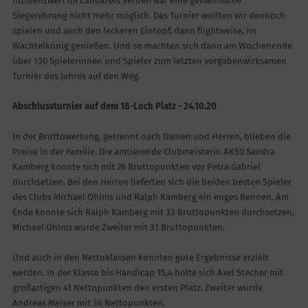
Inzidenzwert im Landkreis Verden war eine gemeinsame
Siegerehrung nicht mehr möglich. Das Turnier wollten wir dennoch
spielen und auch den leckeren Eintopf, dann flightweise, im
Wachtelkönig genießen. Und so machten sich dann am Wochenende
über 130 Spielerinnen und Spieler zum letzten vorgabenwirksamen
Turnier des Jahres auf den Weg.
Abschlussturnier auf dem 18-Loch Platz - 24.10.20
In der Bruttowertung, getrennt nach Damen und Herren, blieben die
Preise in der Familie. Die amtierende Clubmeisterin AK50 Sandra
Kamberg konnte sich mit 26 Bruttopunkten vor Petra Gabriel
durchsetzen. Bei den Herren lieferten sich die beiden besten Spieler
des Clubs Michael Ohlms und Ralph Kamberg ein enges Rennen. Am
Ende konnte sich Ralph Kamberg mit 33 Bruttopunkten durchsetzen,
Michael Ohlms wurde Zweiter mit 31 Bruttopunkten.
Und auch in den Nettoklassen konnten gute Ergebnisse erzielt
werden. In der Klasse bis Handicap 15,4 holte sich Axel Stecher mit
großartigen 41 Nettopunkten den ersten Platz. Zweiter wurde
Andreas Meiser mit 36 Nettopunkten.