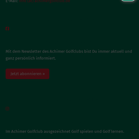
E-Mail:
info (at) achimergolfclub.de
BESUCH UNS AUF FACEBOOK

NEWSLETTER ABONNIEREN
Mit dem Newsletter des Achimer Golfclubs bist Du immer aktuell und
ganz persönlich informiert.
Jetzt abonnieren »
BESUCH UNS AUF INSTAGRAM

AUSGEZEICHNET
Im Achimer Golfclub ausgezeichnet Golf spielen und Golf lernen.