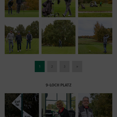
1
2
3
»
9-LOCH PLATZ