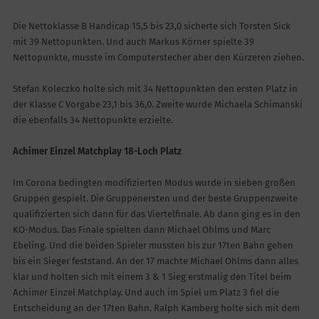
Die Nettoklasse B Handicap 15,5 bis 23,0 sicherte sich Torsten Sick
mit 39 Nettopunkten. Und auch Markus Körner spielte 39
Nettopunkte, musste im Computerstecher aber den Kürzeren ziehen.
Stefan Koleczko holte sich mit 34 Nettopunkten den ersten Platz in
der Klasse C Vorgabe 23,1 bis 36,0. Zweite wurde Michaela Schimanski
die ebenfalls 34 Nettopunkte erzielte.
Achimer Einzel Matchplay 18-Loch Platz
Im Corona bedingten modifizierten Modus wurde in sieben großen
Gruppen gespielt. Die Gruppenersten und der beste Gruppenzweite
qualifizierten sich dann für das Viertelfinale. Ab dann ging es in den
KO-Modus. Das Finale spielten dann Michael Ohlms und Marc
Ebeling. Und die beiden Spieler mussten bis zur 17ten Bahn gehen
bis ein Sieger feststand. An der 17 machte Michael Ohlms dann alles
klar und holten sich mit einem 3 & 1 Sieg erstmalig den Titel beim
Achimer Einzel Matchplay. Und auch im Spiel um Platz 3 fiel die
Entscheidung an der 17ten Bahn. Ralph Kamberg holte sich mit dem