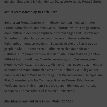
gleichen Ergebnis 3 & 1 den dritten Platz. Vierte wurde Petra Gabriel.
Achim Team Matchplay 18-Loch Platz
Bei diesem Format hatten wir in diesem Jahr am meisten mit der
Corona Situation zu kämpfen. Das Spielformat wurde erst geändert,
dann mitten in der Gruppenphase nochmal angepasst. Das war mit
Sicherheit unglücklich, aber wir mussten auf die veränderten
Rahmenbedingungen reagieren. Es wurde in vier großen Gruppen
gespielt. Die Gruppenersten qualifizierten sich dann für das
Halbfinale. Im Finale standen sich dann die Teams MaKaan (Karsten
Falldorf, Marius Volkmer, Annette Lesemann) und Die Verwegenen
(Peter Hewelt, Alexandra Godde, Michael Ohlms) gegenüber. In einem
spannenden Match holte sich am Ende mit einem 2 & 1 Sieg an der
Bahn 17 das Team MaKaan den Sieg über Die Verwegenen. Im Spiel um
Platz 3 konnten sich Die Tiefflieger (Markus Körner, Felix Körner,
Wolfgang Meyer) mit einem 3 & 2 Sieg gegen die Rangers (Hartwig
Schepker, Andreas Kirst, Ulli Jaeckel) durchsetzen.
Abschlussturnier auf dem 9-Loch Platz - 25.10.20