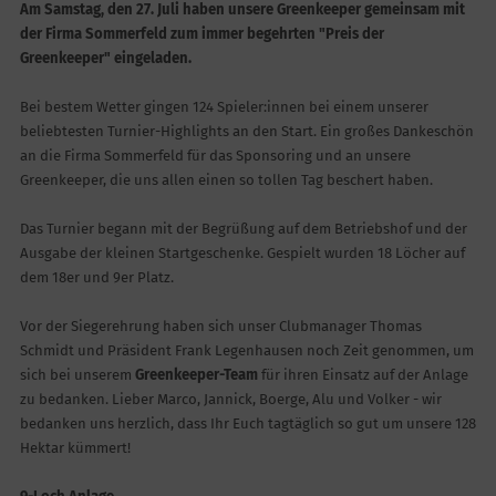
Am Samstag, den 27. Juli haben unsere Greenkeeper gemeinsam mit
der Firma Sommerfeld zum immer begehrten "Preis der
Greenkeeper" eingeladen.
Bei bestem Wetter gingen 124 Spieler:innen bei einem unserer
beliebtesten Turnier-Highlights an den Start. Ein großes Dankeschön
an die Firma Sommerfeld für das Sponsoring und an unsere
Greenkeeper, die uns allen einen so tollen Tag beschert haben.
Das Turnier begann mit der Begrüßung auf dem Betriebshof und der
Ausgabe der kleinen Startgeschenke. Gespielt wurden 18 Löcher auf
dem 18er und 9er Platz.
Vor der Siegerehrung haben sich unser Clubmanager Thomas
Schmidt und Präsident Frank Legenhausen noch Zeit genommen, um
sich bei unserem
Greenkeeper-Team
für ihren Einsatz auf der Anlage
zu bedanken. Lieber Marco, Jannick, Boerge, Alu und Volker - wir
bedanken uns herzlich, dass Ihr Euch tagtäglich so gut um unsere 128
Hektar kümmert!