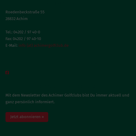
ACHIMER GOLFCLUB
Roedenbeckstraße 55
28832 Achim
Tel.: 04202 / 97 40-0
Fax: 04202 / 97 40-10
E-Mail:
info (at) achimergolfclub.de
BESUCH UNS AUF FACEBOOK

NEWSLETTER ABONNIEREN
Mit dem Newsletter des Achimer Golfclubs bist Du immer aktuell und
ganz persönlich informiert.
Jetzt abonnieren »