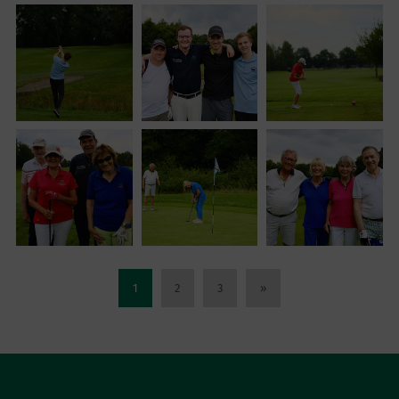
1
2
3
»