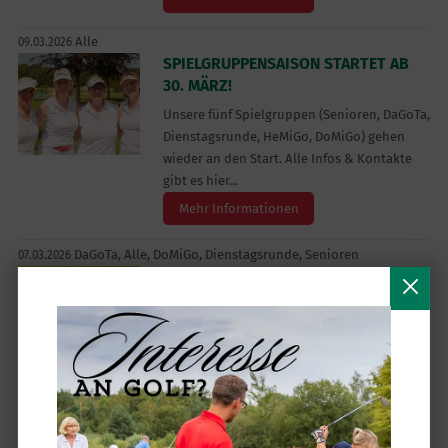
Alle
09.03.2026
SPIELGRUPPENSAISON STARTET AB
30. MÄRZ!
Unsere fünf Spielgruppen (Senioren, DaGoTa,
Dienstagsrunde, HeMiGo, DoMiGo) gehen
wieder an den Start. Alle Infos & Kontakte
gibt es hier...
Mehr Informationen
DaGoTa,
Alle,
DoMiGo,
Dienstagsrunde,
Senioren
07.03.2026
DRIVE & VIBES - FEIERABEND, ABER
MIT STYLE! - MITTWOCH, 11.03. - 17 -
21 UHR
Lässige Beats, kalte Drinks und Golf in seiner
entspanntesten Form – bei Drive & Vibes
wird die Driving Range zum After-Work-Spot.
Einfach vorbeikommen, abschlagen und
genießen!