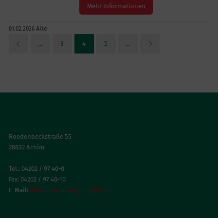
Mehr Informationen
Alle
01.02.2026
…
3
4
5
…
ACHIMER GOLFCLUB
Roedenbeckstraße 55
28832 Achim
Tel.: 04202 / 97 40-0
Fax: 04202 / 97 40-10
E-Mail:
info (at) achimergolfclub.de