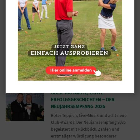
Mehr Informationen
Alle,
TrackMan
04.03.2026
BRILLENPARTY AM 18.03. IM ACHIMER
GOLFCLUB
Entdecke aktuelle Brillentrends, probiere
Golf- und Sonnenbrillen aus und lass Dich in
entspannter Atmosphäre individuell
beraten...
Mehr Informationen
Alle
27.02.2026
ÜBER 100 GÄSTE, ECHTE
ERFOLGSGESCHICHTEN – DER
NEUJAHRSEMPFANG 2026
Roter Teppich, Live-Musik und acht neue
Club-Awards: Der Neujahrsempfang 2026
begeistert mit Rückblick, Zahlen und
erstmaliger Würdigung besonderer