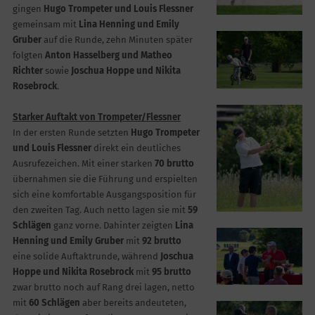
gingen
Hugo Trompeter und Louis Flessner
gemeinsam mit
Lina Henning und Emily
Gruber
auf die Runde, zehn Minuten später
folgten
Anton Hasselberg und Matheo
Richter
sowie
Joschua Hoppe und Nikita
Rosebrock
.
Starker Auftakt von Trompeter/Flessner
In der ersten Runde setzten
Hugo Trompeter
und Louis Flessner
direkt ein deutliches
Ausrufezeichen. Mit einer starken
70 brutto
übernahmen sie die Führung und erspielten
sich eine komfortable Ausgangsposition für
den zweiten Tag. Auch netto lagen sie mit
59
Schlägen
ganz vorne. Dahinter zeigten
Lina
Henning und Emily Gruber
mit
92 brutto
eine solide Auftaktrunde, während
Joschua
Hoppe und Nikita Rosebrock
mit
95 brutto
zwar brutto noch auf Rang drei lagen, netto
mit
60 Schlägen
aber bereits andeuteten,