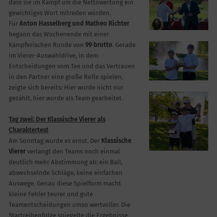
dass sie im Kampf um die Nettowertung ein
gewichtiges Wort mitreden würden.
Für
Anton Hasselberg und Matheo Richter
begann das Wochenende mit einer
kämpferischen Runde von
99 brutto
. Gerade
im Vierer-Auswahldrive, in dem
Entscheidungen vom Tee und das Vertrauen
in den Partner eine große Rolle spielen,
zeigte sich bereits: Hier wurde nicht nur
gezählt, hier wurde als Team gearbeitet.
Tag zwei: Der Klassische Vierer als
Charaktertest
Am Sonntag wurde es ernst. Der
Klassische
Vierer
verlangt den Teams noch einmal
deutlich mehr Abstimmung ab: ein Ball,
abwechselnde Schläge, keine einfachen
Auswege. Genau diese Spielform macht
kleine Fehler teurer und gute
Teamentscheidungen umso wertvoller. Die
Startreihenfolge spiegelte die Ergebnisse