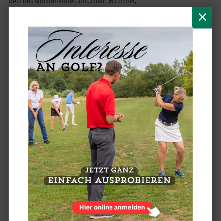
Reiz des Wochenendes aus. Über 36 Löcher,
zwei unterschiedliche Spielformen und
zahlreiche Drucksituationen hinweg
entschied am Ende ein hauchdünner
Vorsprung über den Nettosieg.
Birdies, Pars und Kampfgeist
Auch die Teamauswertung unterstreicht die
unterschiedlichen Stärken der Paarungen.
Trompeter/Flessner
spielten über beide
Tage
ein Birdie und 13 Pars
– ein klarer Beleg
für ihre spielerische Stabilität und den
verdienten Bruttotitel.
Hasselberg/Richter
gelangen ebenfalls ein Birdie sowie zwei
Pars, während
Hoppe/Rosebrock
mit zwei
Pars, elf Bogeys und einer starken
Nettobilanz ihre große Konstanz im
Verhältnis zur Vorgabe zeigten.
Henning/Gruber
brachten ein Par und 15
Bogeys in die Wertung ein und bewiesen
damit ebenfalls Durchhaltevermögen über