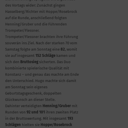
des Vortags wider: Zunächst gingen
Hasselberg/Richter mit Hoppe/Rosebrock
auf die Runde, anschließend folgten
Henning/Gruber und die Führenden
Trompeter/Flessner.
Trompeter/Flessner brachten ihre Führung
souverän ins Ziel. Nach der starken 70 vom
Samstag folgte am Sonntag eine
82
, womit
sie auf insgesamt
152 Schläge
kamen und
sich den
Bruttosieg
sicherten. Das Duo
kombinierte spielerische Qualität mit
Konstanz – und genau das machte am Ende
den Unterschied. Hugo machte sich damit
am Sonntag sein eigenes
Geburtstagsgeschenk, doppelten
Glückwunsch an dieser Stelle.
Dahinter verteidigten
Henning/Gruber
mit
Runden von
92 und 101
ihren zweiten Platz
in der Bruttowertung. Mit insgesamt
193
Schlägen
hielten sie
Hoppe/Rosebrock