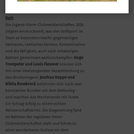
beide Runden.
Fazit
Die Jugend-Vierer-Clubmeisterschaften 2026
zeigten eindrucksvoll, was den Golfsport im
Team so besonders macht: gegenseitiges
Vertrauen, taktisches Denken, Konzentration
und die Fähigkeit, auch nach schwierigen
Bahnen gemeinsam weiterzukämpfen.
Hugo
Trompeter und Louis Flessner
krönten sich
mit einer überzeugenden Gesamtleistung zu
den Bruttosiegern.
Joschua Hoppe und
Nikita Rosebrock
belohnten sich nach zwei
konstanten Runden mit dem Nettosieg –
und machten das Wochenende mit ihrem
Ein-Schlag-Erfolg zu einem echten
Meisterschaftskrimi. Die Siegerehrung fand
im Rahmen der regulären Vierer-
Clubmeisterschaften statt und führte zu
einer wunderbaren Kulisse vor dem