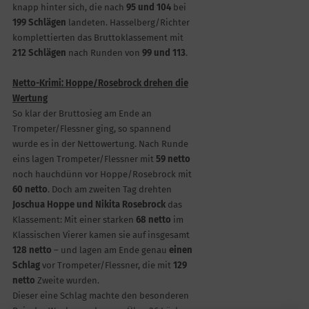
knapp hinter sich, die nach
95 und 104
bei
199 Schlägen
landeten. Hasselberg/Richter
komplettierten das Bruttoklassement mit
212 Schlägen
nach Runden von
99 und 113
.
Netto-Krimi: Hoppe/Rosebrock drehen die
Wertung
So klar der Bruttosieg am Ende an
Trompeter/Flessner ging, so spannend
wurde es in der Nettowertung. Nach Runde
eins lagen Trompeter/Flessner mit
59 netto
noch hauchdünn vor Hoppe/Rosebrock mit
60 netto
. Doch am zweiten Tag drehten
Joschua Hoppe und Nikita Rosebrock
das
Klassement: Mit einer starken
68 netto
im
Klassischen Vierer kamen sie auf insgesamt
128 netto
– und lagen am Ende genau
einen
Schlag
vor Trompeter/Flessner, die mit
129
netto
Zweite wurden.
Dieser eine Schlag machte den besonderen