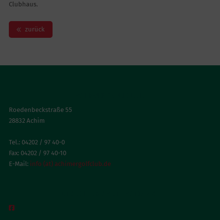
Clubhaus.
zurück
ACHIMER GOLFCLUB
Roedenbeckstraße 55
28832 Achim
Tel.: 04202 / 97 40-0
Fax: 04202 / 97 40-10
E-Mail:
info (at) achimergolfclub.de
BESUCH UNS AUF FACEBOOK
