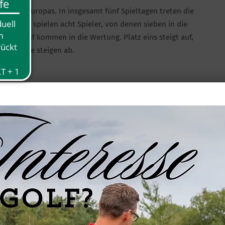
olfliga Europas. In insgesamt fünf Spieltagen treten die
 Herren spielen acht Spieler, von denen sieben in die
en, fünf kommen in die Wertung. Platz eins steigt auf,
und Fünfte steigen ab.
 Escheburg
– dem Ausrichter des zweiten Spieltags in der
es Gastgebers zeigte das AGC-Team eine solide Leistung:
+64
s Hielscher
mit jeweils
79 Schlägen
(+7 über Par). In der
ng 4 mit 4 Punkten
– der fünfte Platz liegt zwei Punkte