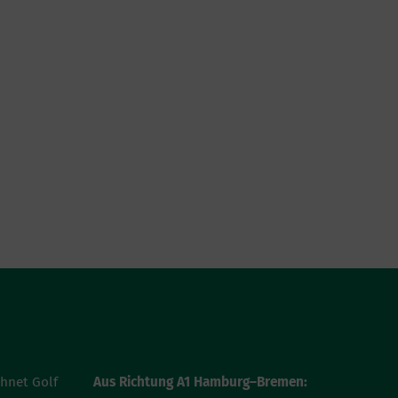
T
ANFAHRT
chnet Golf
Aus Richtung A1 Hamburg–Bremen: