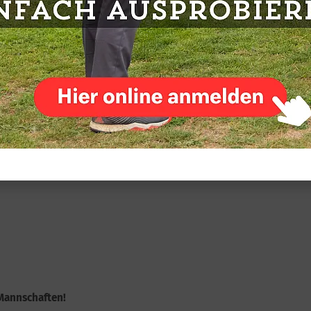
en
mit
85 Schlägen
(+13).
Kim-Lara Kamberg
und
Julia Braune
h mit dem GC Oberneuland, aber mit besserem
Mannschaften!