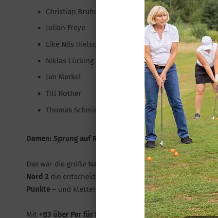
Christian Bruhn
Julian Freye
Eike Nils Hielscher
Niklas Lücking
Jan Merkel
Till Rother
Thomas Schmidt
Damen: Sprung auf Rang 3 – mitten in der Klassenerhalt
Das war die große Nachricht des Wochenendes: Die Dame
Nord 2
die entscheidende Tabellenposition erreicht. Bei
Punkte
– und kletterte damit in der Gesamtwertung auf d
Mit
+83 über Par für fünf Spielerinnen
lieferte die Mannsc