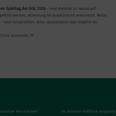
ten Spieltag der DGL 2026
– und diesmal zu Hause auf
 gefüllt werden, Stimmung ist ausdrücklich erwünscht. Beide
– und versprechen, alles rauszuhauen was möglich ist.
lfclub ausmacht. 💚
LETTER ABONNIEREN
AUSGEZEICHNE
wsletter des Achimer
Im Achimer Golfclub ausgezei