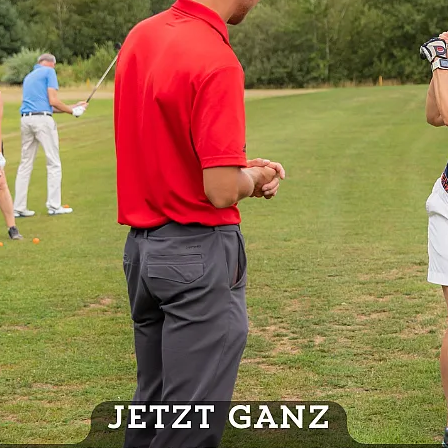
-Zone
nmannschaft hat nach dem zweiten Spieltag in der
Oberliga
m
Golf-Club Oberneuland
holte das Team
Rang 3
und
3
en dritten Platz, der den Klassenerhalt bedeutet.
haft eine geschlossene Leistung auf einem Platz mit CR 73,4