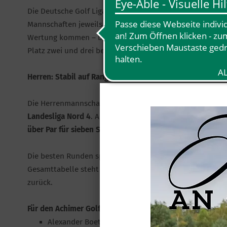
Die Deutsche Golf Liga (DGL) ist die größte Mannschafts-G
Mannschaften jeweils beim ausrichtenden Club an. Bei den
Wertung kommen – bei den Damen sind es sechs Spielerinn
Platz zwei und drei bedeuten Klassenerhalt – der Vierte 
Herren: Stabil auf Rang 4
Die Herrenmannschaft spielte am 31. Mai beim
Golf-Club
Landesliga Nord 4
. Auf dem anspruchsvollen Heimplatz d
über Par für sieben Spieler
, Rang vier,
2 Punkte
.
Die besten Runden spielten
Christian Bruhn
und
Eike Nil
Gesamttabelle steht der AGC nach zwei Spieltagen auf
Ra
zurück.
Für den Achimer Golfclub spielten:
Alexander Boeth