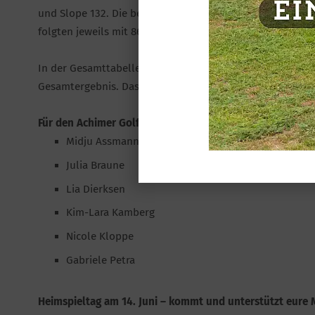
und Slope 132. Die beste Runde spielte erneut
Lia Dierks
folgten jeweils mit 86 Schlägen (+14).
In der Gesamttabelle:
Rang 3 mit 5 Punkten
– punktgleic
Gesamtergebnis. Das Ziel ist klar: diese Position halten.
Für den Achimer Golfclub spielten:
Midju Assmann
Julia Braune
Lia Dierksen
Kim-Lara Kamberg
Nicole Kloppe
Gabriele Petra
Heimspieltag am 14. Juni – kommt und unterstützt eure 