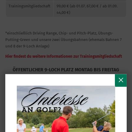
Trainingsmitgliedschaft
99,00 € (ab 01.07. 67,00 € / ab 01.09.
44,00 €)
*einschließlich Driving Range, Chip- und Pitch-Platz, Übungs-
Putting-Green und unsere zwei Übungsbahnen (ehemals Bahnen 7
und 8 der 9-Loch Anlage)
Hier findest du weitere Informationen zur Trainingsmitgliedschaft
ÖFFENTLICHER 9-LOCH PLATZ MONTAG BIS FREITAG
Greenfee
Vor Ort
Flex Online
9-Loch Runde
28,00 €
23,00 €
Zahlung vor Ort,
Direkte Zahlung,
jederzeit stornierbar
Stornierung bis 24
Std. vorher möglich
ab 5 Tage im Voraus
ab 5 Tage im Voraus
buchbar
buchbar