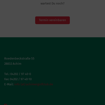
wartest Du noch?
Termin vereinbaren
ACHIMER GOLFCLUB
Roedenbeckstraße 55
28832 Achim
Tel.: 04202 / 97 40-0
Fax: 04202 / 97 40-10
E-Mail:
info (at) achimergolfclub.de
BESUCH UNS AUF FACEBOOK