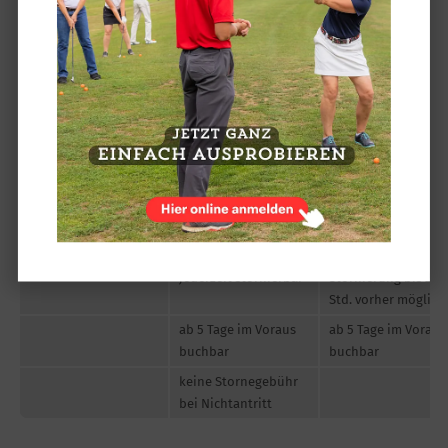
keine Stornegebühr
bei Nichtantritt
ÖFFENTLICHER 9-LOCH PLATZ SAMSTAG / SONNTAG /
FEIERTAG
Greenfee
Vor Ort
Flex Online
9-Loch Runde
35,00 €
29,00 €
Zahlung vor Ort,
Direkte Zahlung,
jederzeit stornierbar
Stornierung bis 24
Std. vorher möglich
ab 5 Tage im Voraus
ab 5 Tage im Voraus
buchbar
buchbar
keine Stornegebühr
bei Nichtantritt