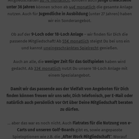
Mitgliedschaften
ab 7€ monatlich
, sondern auch
junge Erwachsene
unter 36 Jahren
können schon ab
44€ monatlich
die gesamte Anlage
nutzen. Auch für
Jugendliche in Ausbildung
(unter 27 Jahren) haben
wir ein Sonderangebot.
Ob auf der
9-Loch oder 18-Loch Anlage
– wir finden für Dich die
passende Mitgliedschaft! Ab
55€ monatlich
steigst Du bei uns ein
und kannst
uneingeschränktes Spielrecht
genießen.
Auch an alle, die
weniger Zeit für das Golfspielen
haben wird
gedacht. Ab
33€ monatlich
nutzt Du unsere 18-Loch Anlage mit
einem Spezialangebot.
Damit wir das passende aus der Vielfalt von Angeboten für Dich
finden können freuen wir uns sehr, Dich telefonisch, per E-Mail oder
natürlich auch persönlich vor Ort über Deine Mitgliedschaft beraten
zu dürfen.
… aber das war es noch nicht. Auch
Flatrates für die Nutzung von e-
Carts und unseren Golf-Boards
gibt es, sowie angepasste
Spieloptionen wie z.B. die „
After Work Mitgliedschaft
“. Worauf