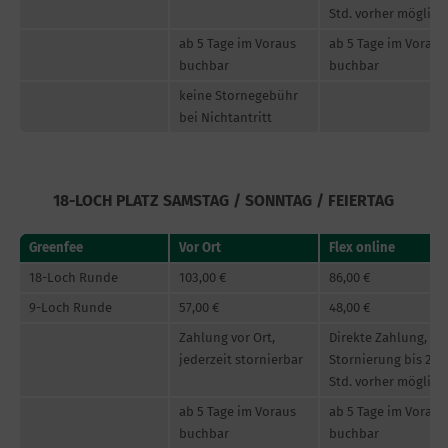
Std. vorher möglich
ab 5 Tage im Voraus
ab 5 Tage im Voraus
buchbar
buchbar
keine Stornegebühr
bei Nichtantritt
18-LOCH PLATZ SAMSTAG / SONNTAG / FEIERTAG
Greenfee
Vor Ort
Flex online
18-Loch Runde
103,00 €
86,00 €
9-Loch Runde
57,00 €
48,00 €
Zahlung vor Ort,
Direkte Zahlung,
jederzeit stornierbar
Stornierung bis 24
Std. vorher möglich
ab 5 Tage im Voraus
ab 5 Tage im Voraus
buchbar
buchbar