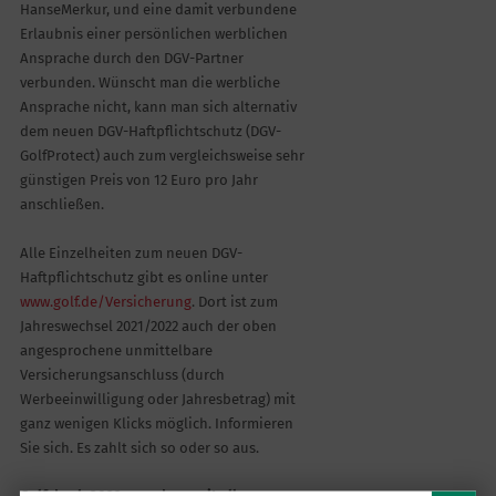
HanseMerkur, und eine damit verbundene
Erlaubnis einer persönlichen werblichen
Ansprache durch den DGV-Partner
verbunden. Wünscht man die werbliche
Ansprache nicht, kann man sich alternativ
dem neuen DGV-Haftpflichtschutz (DGV-
GolfProtect) auch zum vergleichsweise sehr
günstigen Preis von 12 Euro pro Jahr
anschließen.
Alle Einzelheiten zum neuen DGV-
Haftpflichtschutz gibt es online unter
www.golf.de/Versicherung
. Dort ist zum
Jahreswechsel 2021/2022 auch der oben
angesprochene unmittelbare
Versicherungsanschluss (durch
Werbeeinwilligung oder Jahresbetrag) mit
ganz wenigen Klicks möglich. Informieren
Sie sich. Es zahlt sich so oder so aus.