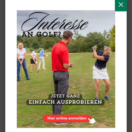
Golf.de ab 2022 neu, dann mit allen
Handicap-Services direkt auf der Seite
Online wird sich ab dem 19. Januar 2022
einiges ändern beim Deutschen Golf
Verband. So wird sich die
www.golf.de
komplett neu aufstellen und dann unter
anderem alle Handicap-Services, die bisher
über die mygolf.de bereitgestellt wurden,
direkt in die golf.de eingliedern. Im Mein-
Profil-Bereich werden dann alle
individuellen Informationen und
Serviceangebote des Verbandes und seiner
Mitglieder und Partner inklusive des
persönlichen Handicaps und aller damit
verbundenen Zahlen Daten und Fakten zu
finden sein. Einen ersten Einblick auf den
jeweils aktuellen Entwicklungsstand der
golf.de gibt es schon heute unter
www.golf-
dgv.de
.