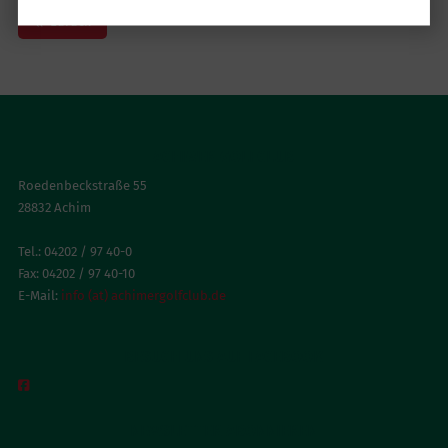
zurück
ACHIMER GOLFCLUB
Roedenbeckstraße 55
28832 Achim
Tel.: 04202 / 97 40-0
Fax: 04202 / 97 40-10
E-Mail:
info (at) achimergolfclub.de
BESUCH UNS AUF FACEBOOK

NEWSLETTER ABONNIEREN