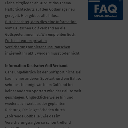
Liebe Mitglieder, ab 2022 ist das Thema
Haftpflichtschutz auf den Golfanlage neu
geregelt. Hier gibt es alle Infos...
Bitte beachtet, dass dies eine Information
vom Deutschen Golf Verband an die
Golfspieler:innen ist. Wir empfehlen Euch,
Euch mit eurem privaten
Versicherungsanbieter auszutauschen
inwieweit Ihr aktiv werden müsst oder nicht.
Information Deutscher Golf Verband:
Ganz ungefährlich ist der Golfsport nicht. Bei
kaum einer anderen Sportart wird ein Ball so
sehr beschleunigt wie beim Golf und bei
keiner anderen Sportart wird der Ball so weit
geschlagen. Unglücklicherweise hin und
wieder auch weit aus der geplanten
Richtung. Die Folge: Schäden durch
„abirrende Golfbälle“, wie das im
Versicherungsjargon so schön treffend