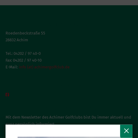
ACHIMER GOLFCLUB
Roedenbeckstraße 55
28832 Achim
Tel.: 04202 / 97 40-0
Fax: 04202 / 97 40-10
E-Mail:
info (at) achimergolfclub.de
BESUCH UNS AUF FACEBOOK

NEWSLETTER ABONNIEREN
Mit dem Newsletter des Achimer Golfclubs bist Du immer aktuell und
ganz persönlich informiert.