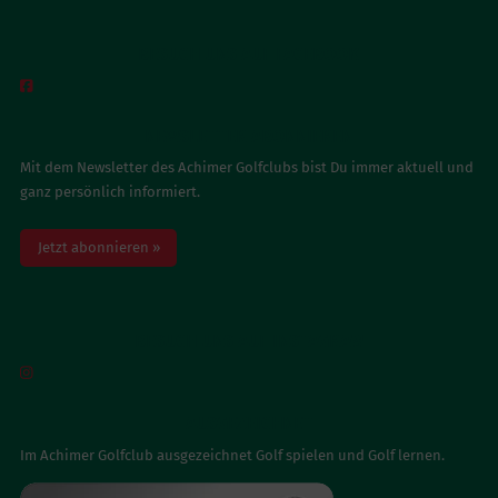
BESUCH UNS AUF FACEBOOK

NEWSLETTER ABONNIEREN
Mit dem Newsletter des Achimer Golfclubs bist Du immer aktuell und
ganz persönlich informiert.
Jetzt abonnieren »
BESUCH UNS AUF INSTAGRAM

AUSGEZEICHNET
Im Achimer Golfclub ausgezeichnet Golf spielen und Golf lernen.