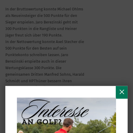
In der Bruttowertung konnte Michael Ohlms
als Neueinsteiger die 500 Punkte für den
Sieger erspielen. Jaro Berezinski geht mit
300 Punkten in die Rangliste und Heiner
Jäger freut sich über 190 Punkte.
In der Nettowertung konnte Axel Stecher die
500 Punkte für den Besten auf sein
Punktekonto schreiben lassen. Jaro
Berezinski erspielte auch in dieser
Wertungsklasse 300 Punkte. Die
gemeinsamen Dritten Manfred Sohns, Harald
Schmidt und HPThüner bessern ihren
Punktestand um jeweils 145 Zähler auf.
Die neuen Namen, die in den Siegerlisten
auftauchen machen den Wettbewerb noch
interessanter. Die Spannung bleibt hoch. Der
Juli mit dem Major Turnier am Monatsanfang
und dem Faktor 1,5 für die Wertung und der