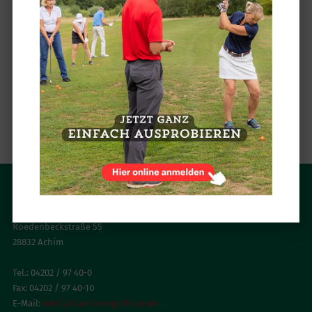
Men’s Captain Pokal, als das
Turnierhighlight der Achimer Herrengolfer,
mit dem Faktor 2,5 für die Punktevergabe,
werden die Rangliste sicherlich noch einmal
richtig durchschütteln und für weiter
Spannung sorgen.
zurück
ACHIMER GOLFCLUB
Roedenbeckstraße 55
28832 Achim
Tel.: 04202 / 97 40-0
Fax: 04202 / 97 40-10
E-Mail:
info (at) achimergolfclub.de