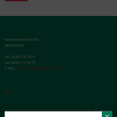
ACHIMER GOLFCLUB
Roedenbeckstraße 55
28832 Achim
Tel.: 04202 / 97 40-0
Fax: 04202 / 97 40-10
E-Mail:
info (at) achimergolfclub.de
BESUCH UNS AUF FACEBOOK

NEWSLETTER ABONNIEREN
Mit dem Newsletter des Achimer Golfclubs bist Du immer aktuell und
ganz persönlich informiert.