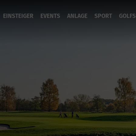
EINSTEIGER
EVENTS
ANLAGE
SPORT
GOLFS