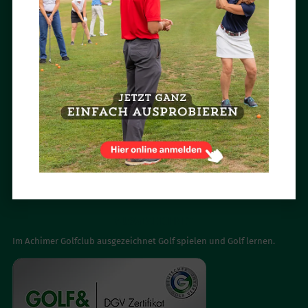

NEWSLETTER ABONNIEREN
Mit dem Newsletter des Achimer Golfclubs bist Du immer aktuell und
ganz persönlich informiert.
Jetzt abonnieren »
BESUCH UNS AUF INSTAGRAM

AUSGEZEICHNET
Im Achimer Golfclub ausgezeichnet Golf spielen und Golf lernen.