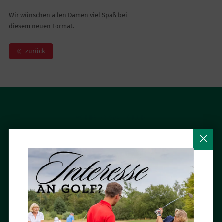
Wir wünschen allen Damen viel Spaß bei
diesem neuen Format.
zurück
ACHIMER GOLFCLUB
Roedenbeckstraße 55
28832 Achim
Tel.: 04202 / 97 40-0
Fax: 04202 / 97 40-10
E-Mail:
info (at) achimergolfclub.de
BESUCH UNS AUF FACEBOOK