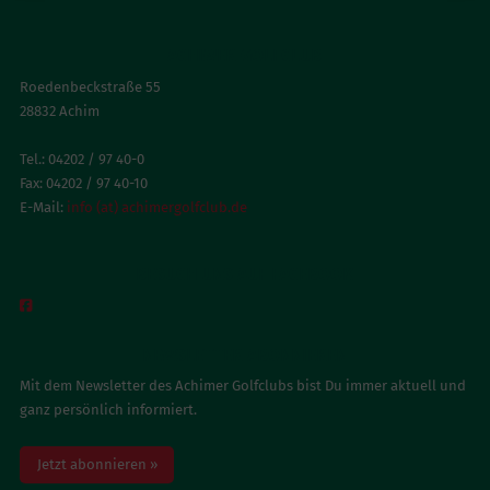
ACHIMER GOLFCLUB
Roedenbeckstraße 55
28832 Achim
Tel.: 04202 / 97 40-0
Fax: 04202 / 97 40-10
E-Mail:
info (at) achimergolfclub.de
BESUCH UNS AUF FACEBOOK

NEWSLETTER ABONNIEREN
Mit dem Newsletter des Achimer Golfclubs bist Du immer aktuell und
ganz persönlich informiert.
Jetzt abonnieren »