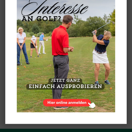
Platzierten den wohlverdienten Applaus der
noch zahlreich anwesenden Herrengolfer
entgegennehmen. Bei einem Fließstart von
12:30 bis 15:40 Uhr ist das nicht
selbstverständlich, zumal der letzte Flight
erst nach 20 Uhr das Clubhaus erreichte und
die Siegerehrung sich daran anschloss.
Danke dafür an alle Herrengolfer.
Nächste Woche steht ein Turnierhighlight
der Saison an. Unser Pro Boris Bollmann
lässt es sich nehmen wieder ein Turnier der
Achimer Herrengolfer als Sponsor zu
begleiten. Wie es aktuell aussieht werden
auch am 7. Mai wieder 60 Hemigos den
Kampf gegen den Platz aufnehmen.
zurück