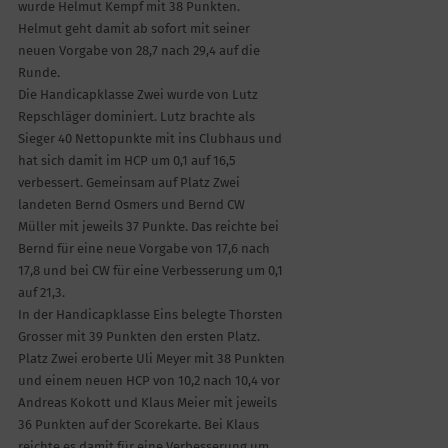
wurde Helmut Kempf mit 38 Punkten.
Helmut geht damit ab sofort mit seiner
neuen Vorgabe von 28,7 nach 29,4 auf die
Runde.
Die Handicapklasse Zwei wurde von Lutz
Repschläger dominiert. Lutz brachte als
Sieger 40 Nettopunkte mit ins Clubhaus und
hat sich damit im HCP um 0,1 auf 16,5
verbessert. Gemeinsam auf Platz Zwei
landeten Bernd Osmers und Bernd CW
Müller mit jeweils 37 Punkte. Das reichte bei
Bernd für eine neue Vorgabe von 17,6 nach
17,8 und bei CW für eine Verbesserung um 0,1
auf 21,3.
In der Handicapklasse Eins belegte Thorsten
Grosser mit 39 Punkten den ersten Platz.
Platz Zwei eroberte Uli Meyer mit 38 Punkten
und einem neuen HCP von 10,2 nach 10,4 vor
Andreas Kokott und Klaus Meier mit jeweils
36 Punkten auf der Scorekarte. Bei Klaus
reichte es damit für eine Verbesserung um