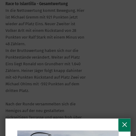
Race to Islantilla - Gesamtwertung
In die Nettowertung kommt Bewegung. Hier
ist Michael Gremm mit 921 Punkten jetzt
wieder auf Platz Eins. Neuer Zweiter ist
Volker Arlt mit einem Rückstand von 28
Punkten vor Ralf Stark mit einem Minus von
48 Zählern.
In der Bruttowertung haben sich nur die
Punktestände verändert. Weiter auf Platz
Eins liegt Ronald von Grundherr mit 1.640
Zählern. Heiner Jäger folgt knapp dahinter
mit 40 Punkten Rückstand auf Platz Zwei vor
Michael Ohlms mit -592 Punkten auf dem
dritten Platz.
Nach der Runde versammelten sich die
Hemigos auf der neu gestalteten
rückseitigen Terrasse und waren froh über
die schönen schattigen Plätze. Im Rahmen
der Siegerehrung konnten die Sieger und