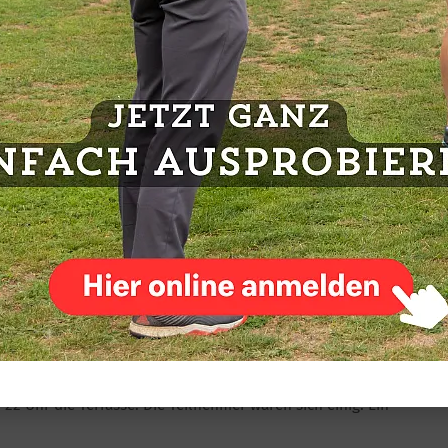
ie mit 32 sowie Jörg Wendt und Eike Hielscher mit jeweils 30
g genutzt haben, um „an ihrem Handicap zu arbeiten“.
Pokal mit dem Faktor 2,5 in die Wertung für das Race to
rbei. Ralph kann sowohl in der Brutto- als auch in der
ebnis seinem Punktekonto gutschreiben lassen. Durch die
her und Gerhard Willers rückt die Spitze in der Brutto- und
narische und die Geselligkeit nicht zu kurz. Nach dem
genden Gesprächen und der sich daran anschließenden
22 Uhr die Terrasse. Die Teilnehmer waren sich einig. Ein