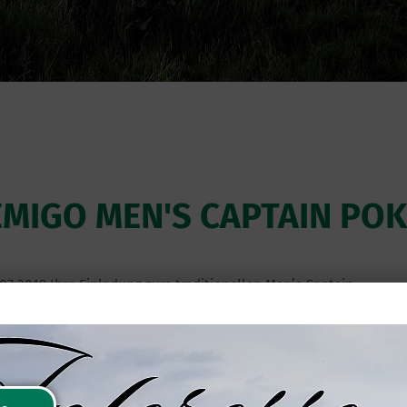
MIGO MEN'S CAPTAIN PO
.07.2019 Ihre Einladung zum traditionellen Men’s Captain
uren von über 35 Grad am Spieltag, hatten 47 motivierte
hr bisher bei den Turnieren nicht gegeben. Pünktlich um 14
gd auf Pars und Birdies konnte beginnen. Der Platz
sse könnten sich sehen lassen. Im Detail sehen die