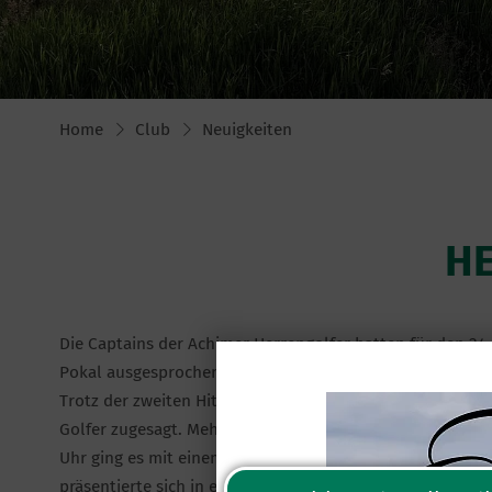
Home
Club
Neuigkeiten
HE
Die Captains der Achimer Herrengolfer hatten für den 24
Pokal ausgesprochen.
Trotz der zweiten Hitzewelle in diesem Jahr mit Temperat
Golfer zugesagt. Mehr Teilnehmer hat es im laufenden Ja
Uhr ging es mit einem Kanonenstart auf die Runde. Die Ja
präsentierte sich in einem guten Zustand und die Ergebni