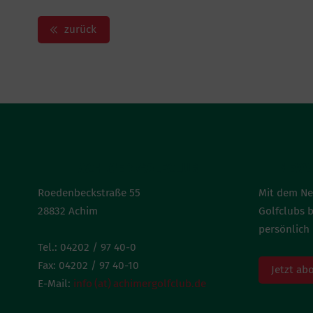
zurück
ACHIMER GOLFCLUB
NEWS
Roedenbeckstraße 55
Mit dem Ne
28832 Achim
Golfclubs 
persönlich 
Tel.: 04202 / 97 40-0
Fax: 04202 / 97 40-10
Jetzt ab
E-Mail:
info (at) achimergolfclub.de