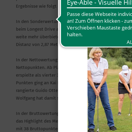
Ergebnisse wie folgt aus.
In den Sonderwertungen landeten zwei unserer Singleha
beim Longest Drive auf Bahn 4. Sein Abschlag kam bei 26
weite mehr überbieten. Ralph Kamberg gelang auf Bahn 9
Distanz von 2,87 Metern hatte Ralph die Nase beim Neares
In der Nettowertung kamen die besten fünf Golfer in die
Nettopunkten. Ab Platz Vier mussten Handicap- Verbesse
erspielte als vierter 37 Punkte und freut sich damit über 
Punkten ging an Kai Boie, der damit ab sofort mit -6,9 au
rangierte Guido Otten mit einem neuen HCP von -9,1. Auf
Wolfgang hat damit sein HCP von -12,5 auf aktuell -11,6. 
In der Bruttowertung hat es ein Herrengolfer doch tatsäc
das Highlight des Men’s Captain Pokal. Ralph spielte au
mit 38 Bruttopunkten weit vorne. Gleichzeitig bedeutete 