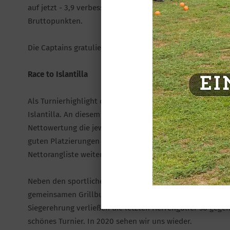
auf jetzt - 3,9 verbessert. Auf den Plätzen folgten Kai Bo
Bruttopunkten.
Die Captains gratulieren allen Herrengolfern, die den Ta
Race to Islantilla
Als Turnierhighlight des Jahres kommt der Men’s Captain 
Islantilla. An diesem Tag kam keiner an Ralph Kamberg vo
Nettowertung die jeweils 1.250 Punkte für das beste Erg
guten Platzierungen von Kai Boie, Jörg Wendt, Eike Hielsc
Nettorangliste weiter zusammen.
Neben den sportlichen Highlights kam aber auch das Kuli
gemeinsamen Grillbuffet mit kühlen Getränken und anre
Siegerehrung verließen die letzten Herrengolfer so gegen 
schönes Turnier. In 2020 sehen wir uns wieder.