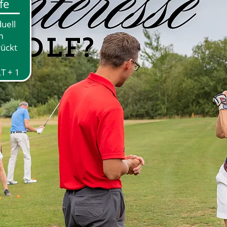
ndicaper auf den ersten Plätzen. Thomas Schmidt dominierte
4 Metern auf dem Fairway zum liegen. Keiner konnte diese
 die kürzeste Annäherung zum Fahnenstock. Mit einer
t to the Pin ganz vorne.
 Wertung. Auf Platz Fünf landete Thomas Schmidt mit 36
rungen her, um in die Preise zu kommen. Gerhard Willers
sein neues Handicap von -18,1. Der Dritte Platz mit 38
f die Runde geht. Punktgleich mit Kai, jedoch auf Platz Zwei
 Platz Eins mit 39 Nettopunkten landete Wolfgang Tietjen.
verbessert.
hlich wieder getan. Wie im letzten Jahr setzte Ralph Kamberg
f dem Par 73 Kurs eine Runde von 2 unter Par und war damit
dies aber auch 41 Nettopunkte. Ralph hat sich damit von -4,5