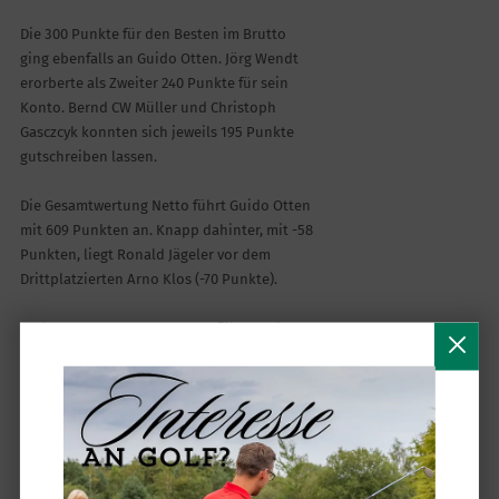
Die 300 Punkte für den Besten im Brutto
ging ebenfalls an Guido Otten. Jörg Wendt
erorberte als Zweiter 240 Punkte für sein
Konto. Bernd CW Müller und Christoph
Gasczcyk konnten sich jeweils 195 Punkte
gutschreiben lassen.
Die Gesamtwertung Netto führt Guido Otten
mit 609 Punkten an. Knapp dahinter, mit -58
Punkten, liegt Ronald Jägeler vor dem
Drittplatzierten Arno Klos (-70 Punkte).
In der Gesamtwertung Brutto führt nach 2
Spielrunden ebenfalls Guido Otten mit 740
Punkten. Als Zweiter liegt Jörg Wendt 115
Punkte dahinter, gefolgt von Arno Kloos, mit
-129 Punkten auf den Spitzenreiter.
Nach der Runde war die Clubhausterrasse