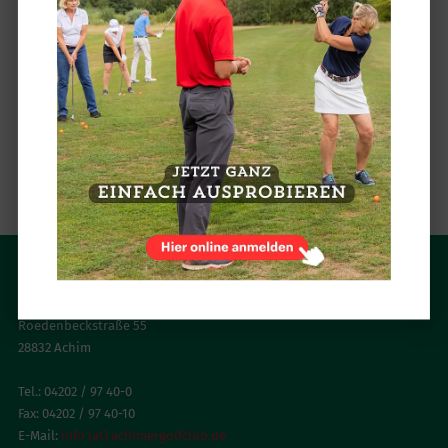
fest in der Hand der Achimer Herrengolfer,
die dort auf der dem Wind abgewandten
Seite den strahlenden Sonnenschein
genossen und in angeregten Gesprächen die
18 Löcher auf dem 9-Loch Platz noch einmal
Revue passieren ließen.
zurück
ACHIMER GOLFCLUB
Roedenbeckstraße 55
28832 Achim
Tel.: 04202 / 97 40-0
Fax: 04202 / 97 40-10
E-Mail:
info (at) achimergolfclub.de