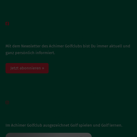
BESUCH UNS AUF FACEBOOK

NEWSLETTER ABONNIEREN
Mit dem Newsletter des Achimer Golfclubs bist Du immer aktuell und
ganz persönlich informiert.
Jetzt abonnieren »
BESUCH UNS AUF INSTAGRAM

AUSGEZEICHNET
Im Achimer Golfclub ausgezeichnet Golf spielen und Golf lernen.