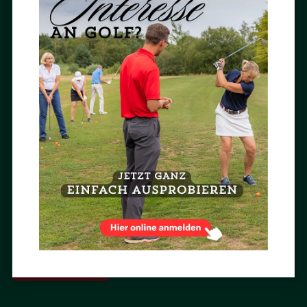
ACHIMER GOLFCLUB
Roedenbeckstraße 55
28832 Achim
Tel.: 04202 / 97 40-0
Fax: 04202 / 97 40-10
E-Mail:
info (at) achimergolfclub.de
BESUCH UNS AUF FACEBOOK

NEWSLETTER ABONNIEREN
Mit dem Newsletter des Achimer Golfclubs bist Du immer aktuell und
ganz persönlich informiert.
Jetzt abonnieren »