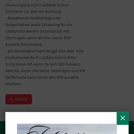
sowie Zugang zum TrackMan Indoor
Simulator zur Zeit der Buchung.
- Bestehende Geldbeträge oder
Ballguthaben sowie Zulassung für die
Caddyhalle werden automatisch mit
übertragen, wenn wir den neuen DGV-
Ausweis freischalten.
- Als Neumitglied hast Du ggf. eine Ball- bzw.
Gastkarte (weiße PC-Caddie Karte). Bitte
bring diese mit, wenn Du den DGV Ausweis
abholst, da wir die Daten übertragen und die
weiße Karte dann durch den DGV Ausweis
ersetzen.
zurück