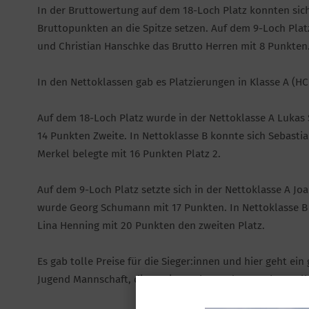
In der Bruttowertung auf dem 18-Loch Platz konnten sich
Bruttopunkten an die Spitze setzen. Auf dem 9-Loch Pla
und Christian Hanschke das Brutto Herren mit 8 Punkten
In den Nettoklassen gab es Platzierungen in Klasse A (HCPI
Auf dem 18-Loch Platz wurde in der Nettoklasse A Lukas
14 Punkten Zweite. In Nettoklasse B konnte sich Sebasti
Merkel belegte mit 16 Punkten Platz 2.
Auf dem 9-Loch Platz setzte sich in der Nettoklasse A Jo
wurde Georg Schumann mit 17 Punkten. In Nettoklasse B 
Lina Henning mit 20 Punkten den zweiten Platz.
Es gab tolle Preise für die Sieger:innen und hier geht e
Jugend Mannschaft, die zwei ganz besondere Kuchen sel