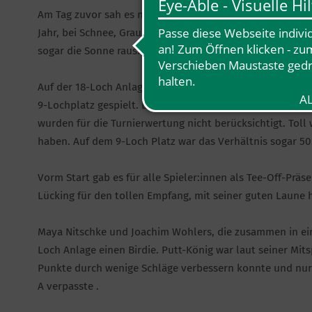
Am Tag zuvor sah es noch so aus als müssten wir das Char
Jahr, bei Schnee, Graupel und Regen austragen. Aber der
sogar die Sonne raus. Damit war die Stimmung bei allen 
Auf der 18-Loch Anlage wurde ein 9-Loch Turnier auf den 
9-Lochplatz gespielt. Die Bahnen 16 (18-Loch Anlage) un
wurden für die Turnierwertung nicht berücksichtigt. Toll
haben. Auf dem 9-Loch Platz war das Verhältnis sogar 50
Vorm Start gab es für alle Spieler:innen als Tee-Off-Präs
Lücking für den tollen Empfang, mit seiner guten Laune h
Maya Nitschke und Joachim Wohlers, die zusammen in eine
Loch Anlage einen Birdie. Putt-König war laut seiner Mit
Punkte durch wenige Schläge verbessern konnte und nur 
A verpasste .