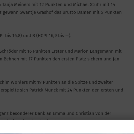
 Tanja Meiners mit 12 Punkten und Michael Stuhr mit 14
tz gewann Swantje Grashof das Brutto Damen mit 5 Punkten
.
 bis 16,8) und B (HCPI 16,9 bis --).
 Schröder mit 16 Punkten Erster und Marion Langemann mit
an Behnen mit 17 Punkten den ersten Platz sichern und Jan
achim Wohlers mit 19 Punkten an die Spitze und zweiter
erspielte sich Patrick Munck mit 24 Punkten den ersten und
in ganz besonderer Dank an Emma und Christian von der
bst designed und gebacken haben.