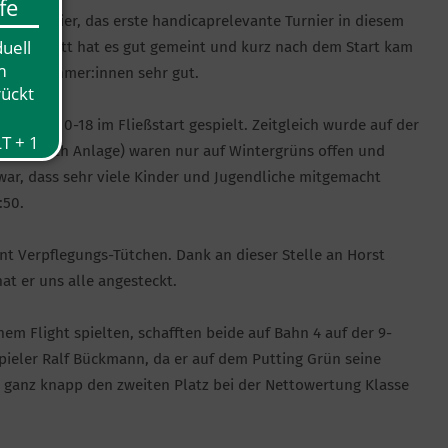
ity Turnier, das erste handicaprelevante Turnier in diesem
 Wettergott hat es gut gemeint und kurz nach dem Start kam
43 Teilnehmer:innen sehr gut.
Bahnen 10-18 im Fließstart gespielt. Zeitgleich wurde auf der
d 7 (9-Loch Anlage) waren nur auf Wintergrüns offen und
 war, dass sehr viele Kinder und Jugendliche mitgemacht
:50.
ent Verpflegungs-Tütchen. Dank an dieser Stelle an Horst
at er uns alle angesteckt.
m Flight spielten, schafften beide auf Bahn 4 auf der 9-
spieler Ralf Bückmann, da er auf dem Putting Grün seine
ganz knapp den zweiten Platz bei der Nettowertung Klasse