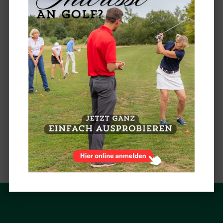
also einplanen Wasser (still oder
medium) oder Schorle, sowie Müsliriegel
und Obst an allen Turniertagen vor Ort zu
erhalten. Wir passen nach den
Rückmeldungen der AK50
Clubmeisterschaft natürlich an, dass Ihr
PET Flaschen oder zumindest
wiederverschließbare Flaschen mit auf
die Runde nehmen könnt, das war an
dem Wochenende leider ein Fehler bei
der Bestellung der Getränke.
zurück
ACHIMER GOLFCLUB