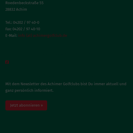
Roedenbeckstraße 55
28832 Achim
Tel.: 04202 / 97 40-0
Fax: 04202 / 97 40-10
E-Mail:
info (at) achimergolfclub.de
BESUCH UNS AUF FACEBOOK

NEWSLETTER ABONNIEREN
Mit dem Newsletter des Achimer Golfclubs bist Du immer aktuell und
ganz persönlich informiert.
Jetzt abonnieren »
BESUCH UNS AUF INSTAGRAM