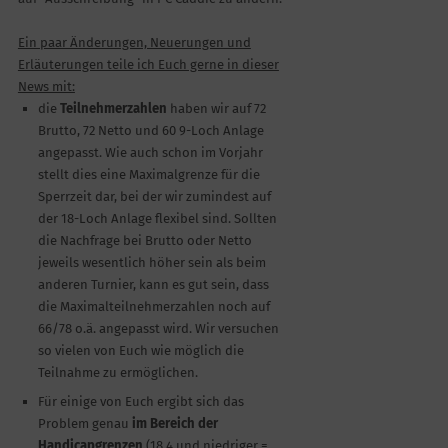
Ein paar Änderungen, Neuerungen und
Erläuterungen teile ich Euch gerne in dieser
News mit:
die
Teilnehmerzahlen
haben wir auf 72
Brutto, 72 Netto und 60 9-Loch Anlage
angepasst. Wie auch schon im Vorjahr
stellt dies eine Maximalgrenze für die
Sperrzeit dar, bei der wir zumindest auf
der 18-Loch Anlage flexibel sind. Sollten
die Nachfrage bei Brutto oder Netto
jeweils wesentlich höher sein als beim
anderen Turnier, kann es gut sein, dass
die Maximalteilnehmerzahlen noch auf
66/78 o.ä. angepasst wird. Wir versuchen
so vielen von Euch wie möglich die
Teilnahme zu ermöglichen.
Für einige von Euch ergibt sich das
Problem genau
im Bereich der
Handicapgrenzen
(18,4 und niedriger =