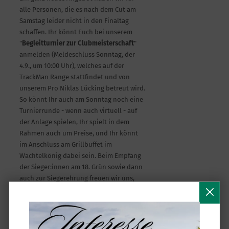
alle Personen, die es nach dem Cut am
Samstag leider nicht in den Finaltag
schaffen. Ihr könnt Euch bei unserem
"
Begleitturnier zur Clubmeisterschaft
"
anmelden (Meldeschluss Sonntag, der
4.9., um 10:00 Uhr), welches auf der
TrackMan Range stattfindet und von
unserem Pro Niklas Lücking betreut wird.
So könnt Ihr auch am Sonntag noch eine
Turnierrunde - wenn auch virtuell - auf
der Anlage spielen, Ihr spielt in dem
Rahmen auch um Preise, und Ihr könnt
im Anschluss am Grillbuffet im
Wachtelkönig dabei sein. Beim Empfang
der Sieger:innen am 18. Grün sowie dann
auch zur Siegerehrung freuen wir uns,
Euch dann dabei zu haben.
Nach Eurem Feedback im letzten Jahr
werden wir dieses Mal eine
Halfwayverpflegung
anbieten. Ihr könnt