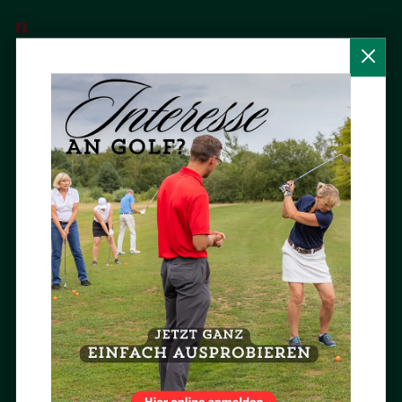
BESUCH UNS AUF FACEBOOK

NEWSLETTER ABONNIEREN
Mit dem Newsletter des Achimer Golfclubs bist Du immer aktuell und
ganz persönlich informiert.
Jetzt abonnieren »
BESUCH UNS AUF INSTAGRAM

AUSGEZEICHNET
Im Achimer Golfclub ausgezeichnet Golf spielen und Golf lernen.