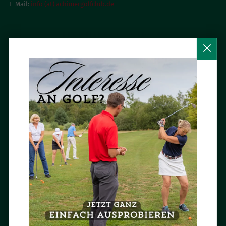
E-Mail:
info (at) achimergolfclub.de
BESUCH UNS AUF FACEBOOK

NEWSLETTER ABONNIEREN
Mit dem Newsletter des Achimer Golfclubs bist Du immer aktuell und
ganz persönlich informiert.
Jetzt abonnieren »
BESUCH UNS AUF INSTAGRAM

AUSGEZEICHNET
Im Achimer Golfclub ausgezeichnet Golf spielen und Golf lernen.