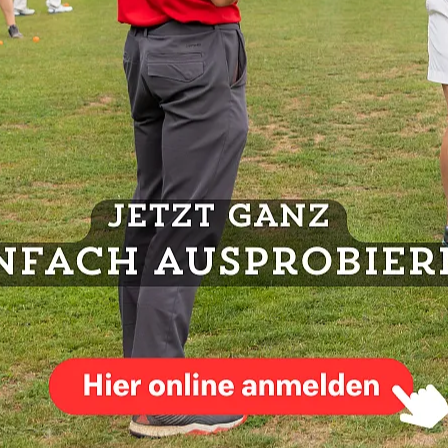
 die 30 Grad
würden heute eine besondere Herausforderung
Spielern höchste Konzentration und körperliche
iele waren mit ihren Leistungen unzufrieden und so reichte
bnis, das so noch nicht vorkam, aber angesichts der
.
s unsere Herren mit nun
12 Punkten auf Rang 3
in der
n Klassenerhalt.