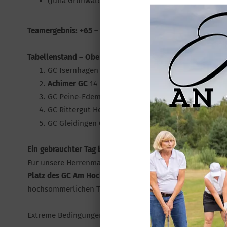
(Julia Grunwald +23)
Teamergebnis: +65 – Platz 2
Tabellenstand – Oberliga Nord 3 Damen (nach 4 Spieltag
GC Isernhagen 19 Punkte
Achimer GC
14 Punkte
GC Peine-Edemissen 13 Punkte
GC Rittergut Hedwigsburg 8 Punkte
GC Gleidingen 6 Punkte
Ein gebrauchter Tag bei großer Hitze
Für unsere Herrenmannschaft ging es erneut Richtung H
Platz des GC Am Hockenberg
. Trotz einiger Ausfälle im 
hochsommerlichen Temperaturen wichtige Punkte für de
Extreme Bedingungen, wenig zählbares Ergebnis.