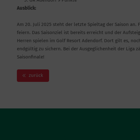
GR Adendorf 9 Punkte
Ausblick:
Am 20. Juli 2025 steht der letzte Spieltag der Saison an
feiern. Das Saisonziel ist bereits erreicht und der Aufste
Herren spielen im Golf Resort Adendorf. Dort gilt es, noc
endgültig zu sichern. Bei der Ausgeglichenheit der Liga z
Saisonfinale!
zurück
ACHIMER GOLFCLUB
NEWS