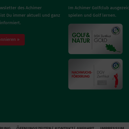
wsletter des Achimer
Im Achimer Golfclub ausgezei
bist Du immer aktuell und ganz
spielen und Golf lernen.
informiert.
onnieren »
H UNS AUF INSTAGRAM
ÄRUNG
ÖFFNUNGSZEITEN/ KONTAKT/ ANFAHRT
IMPRESSUM