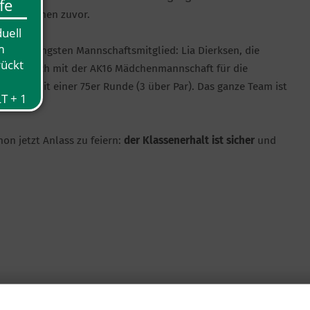
zwei Wochen zuvor.
e vom jüngsten Mannschaftsmitglied: Lia Dierksen, die
ist und sich mit der AK16 Mädchenmannschaft für die
länzte mit einer 75er Runde (3 über Par). Das ganze Team ist
on jetzt Anlass zu feiern:
der Klassenerhalt ist sicher
und