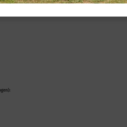
agen):