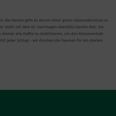
. Für die Damen geht es darum einen guten Saisonabschluss zu
iger steht mit dem GC Isernhagen ebenfalls bereits fest. Die
h einmal alle Kräfte zu mobilisieren, um den Klassenerhalt
ählt jeder Schlag – wir drücken die Daumen für ein starkes
LETTER ABONNIEREN
AUSGEZEICHNE