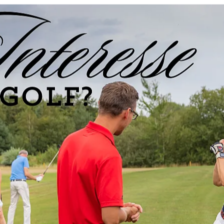
en):
amburg – dieses Mal auf den
anspruchsvollen und hügeligen
Team reiste die Mannschaft motiviert an, um bei
n Klassenerhalt zu sammeln.