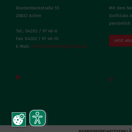
Roedenbeckstraße 55
Mit dem Ne
28832 Achim
Golfclubs 
persönlich 
Tel.: 04202 / 97 40-0
Fax: 04202 / 97 40-10
Jetzt ab
E-Mail:
info (at) achimergolfclub.de
BESUCH UNS AUF FACEBOOK
BESUC


BARRIEREFREIHEITSERKL