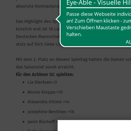
absolute Kontrastprogramm zum Heimspieltag in Achim 
Das Highlight des Spieltages war die hervorragende Rund
kürzlich erst AK 16 Landesmeisterin im Einzel geworden 
Deutschen Mannschaftsmeisterschaften qualifiziert hat, g
stolz auf Dich liebe Lia!
Mit dem 2. Platz an diesem Spieltag hatten die Damen sch
das Saisonziel somit erreicht.
Für den Achimer GC spielten:
Lia Dierksen +3
Nicole Kloppe +10
Alexandra Ohlms +14
Josephine Benthien +16
Janin Bischoff +22