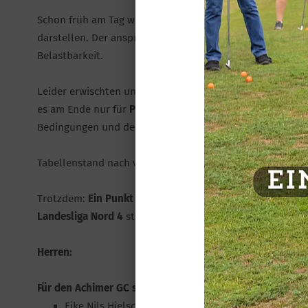
Schon früh am Tag wurde klar: Der Platz und die
Hitze um
darstellen. Der anspruchsvolle Platz forderte von allen 
Belastbarkeit.
Leider erwischten unsere Jungs
nicht ihren besten Tag
– v
es am Ende nur für
Platz 5 in der Tageswertung
. Ein Erge
Bedingungen und der Ersatzsituation nachvollziehbar ist
Tabellenstand nach vier Spieltagen
Trotzdem:
Ein Punkt geht auf das Konto des AGC
, sodas
Landesliga Nord 4
stehen – weiter absolut im Soll für de
Herren:
Für den Achimer GC spielten:
Eike Nils Hielscher +14