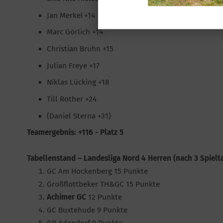
Jan Merkel +14
Marc Görlich +14
Christian Bruhn +15
Julian Freye +17
Niklas Lücking +18
Till Rother +24
(Daniel Sterna +31)
Teamergebnis: +116 - Platz 5
Tabellenstand – Landesliga Nord 4 Herren (nach 3 Spielt
GC Am Hockenberg 15 Punkte
Großflottbeker TH&GC 15 Punkte
Achimer GC
12 Punkte
GC Buxtehude 9 Punkte