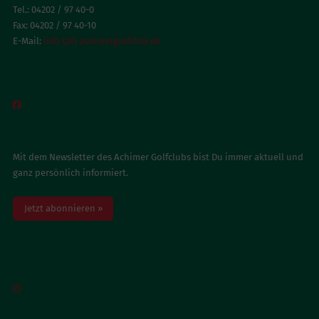
Tel.: 04202 / 97 40-0
Fax: 04202 / 97 40-10
E-Mail:
info (at) achimergolfclub.de
BESUCH UNS AUF FACEBOOK

NEWSLETTER ABONNIEREN
Mit dem Newsletter des Achimer Golfclubs bist Du immer aktuell und
ganz persönlich informiert.
Jetzt abonnieren »
BESUCH UNS AUF INSTAGRAM
