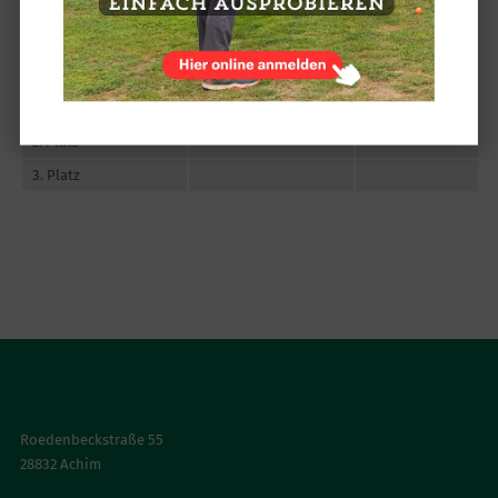
NETTOKLASSE C
1. Platz
2. Platz
3. Platz
ACHIMER GOLFCLUB
Roedenbeckstraße 55
28832 Achim