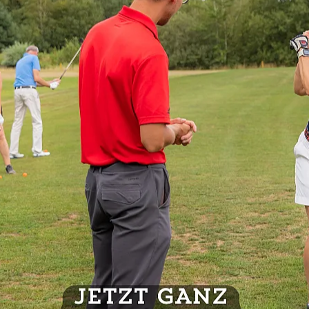
elden/
nd auch als Platz auf der TrackMan Range frei. Der Schlossplatz 
n melde Dich bei uns!
Ausschreibung
SITE DER DGV INDOOR TR