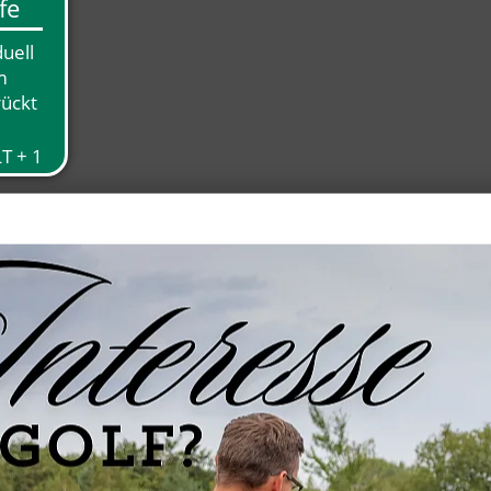
n
-18
n
ungen: