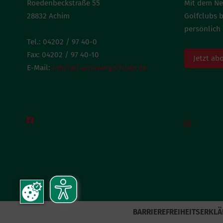
Roedenbeckstraße 55
Mit dem Ne
28832 Achim
Golfclubs 
persönlich 
Tel.: 04202 / 97 40-0
Fax: 04202 / 97 40-10
Jetzt ab
E-Mail:
info (at) achimergolfclub.de
BESUCH UNS AUF FACEBOOK
BESUC


BARRIEREFREIHEITSERKL