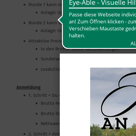
Runde 1 kann vom 10.02. bis 28.02. gespielt werde
Anlage: GC Fleesensee, Schlossplatz, Löcher 1
Runde 2 kann vom 01.03. bis 20.03. gespielt werde
Anlage: GC Budersand, Löcher 1-18
Attraktive Preise
In den Brutto- sowie Nettowertungen
Sonderwertung: Nearest to the Pin
zusätzlich werden einige Preise verlost
Anmeldung
1. Schritt = Du entscheidest Dich für eine der Wert
Brutto Herren
Brutto Damen
Nettowertung (Damen und Herren)
2. Schritt = Anmeldung über die Website des DGV