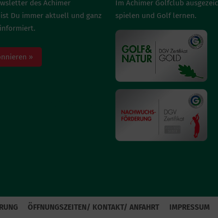
wsletter des Achimer
Im Achimer Golfclub ausgezei
bist Du immer aktuell und ganz
spielen und Golf lernen.
informiert.
onnieren »
H UNS AUF INSTAGRAM
ÄRUNG
ÖFFNUNGSZEITEN/ KONTAKT/ ANFAHRT
IMPRESSUM