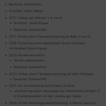
Baufirma: Sommerfeld
Architekt: Heiko Weber
2017: Umbau der Bahnen 1, 8 und 9
Architekt: David Krause
Baufirma: Sommerfeld
2017: Einbau einer Fairwayberegnung an Bahn 2 und 8
2018: Erstellung eines Masterplans durch Golfplatz-
Architekten David Krause
2020: Bunkerrenovation
Teil des Masterplans
Baufirma: Sommerfeld
2023: Einbau einer Fairwaybergenung auf allen Fairways
Baufirma: Sommerfeld
2024: Re-Zertifizierung Golf & Natur in Gold
Leuchtturmprojekt: Neuanlage der Heidefläche an Bahn 11
in Zusammenarbeit mit der Lüneburger Heide
2024: BVGA-Golfanlagenklassifizierung: 4-Sterne Superior