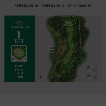
SPIELBAHN 16
SPIELBAHN 17
SPIELBAHN 18