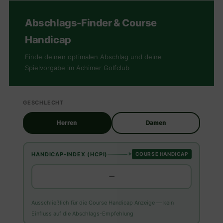
Abschlags-Finder & Course
Handicap
Finde deinen optimalen Abschlag und deine
Spielvorgabe im Achimer Golfclub
GESCHLECHT
Herren
Damen
HANDICAP-INDEX (HCPI)
COURSE HANDICAP
Ausschließlich für die Course Handicap Anzeige — kein
Einfluss auf die Abschlags-Empfehlung