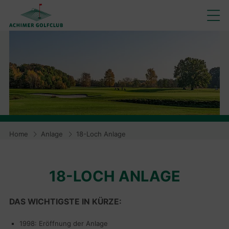
Home
Anlage
18-Loch Anlage
18-LOCH ANLAGE
DAS WICHTIGSTE IN KÜRZE:
1998: Eröffnung der Anlage