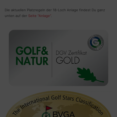
Die aktuellen Platzregeln der 18-Loch Anlage findest Du ganz
unten auf der
Seite "Anlage"
.